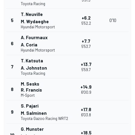
5'51.3
Toyota Racing
T. Neuville
+6.2
5
0'10
M. Wydaeghe
5'52.2
Hyundai Motorsport
A. Fourmaux
+7.7
6
A. Coria
5'53.7
Hyundai Motorsport
T. Katsuta
+13.7
7
A. Johnston
5'59.7
Toyota Racing
M. Sesks
+14.9
8
R. Francis
6'00.9
M-Sport
S. Pajari
+17.8
9
M. Salminen
6'03.8
Toyota Gazoo Racing WRT2
G. Munster
+18.5