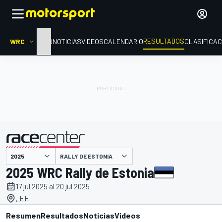
RESULTADOS
WRC
INICIO
NOTICIAS
VIDEOS
CALENDARIO
CLASIFICAC
RALLY DE ESTONIA
presentado por
2025 WRC Rally de Estonia
17 jul 2025 al 20 jul 2025
, EE
Resumen
Resultados
Noticias
Videos