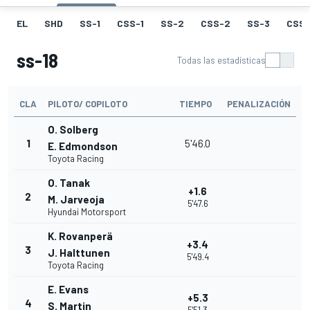
EL
SHD
SS-1
CSS-1
SS-2
CSS-2
SS-3
CSS-
ss-18
Todas las estadísticas
CLA
PILOTO/ COPILOTO
TIEMPO
PENALIZACIÓN
O. Solberg
1
5'46.0
E. Edmondson
Toyota Racing
O. Tanak
+1.6
2
M. Jarveoja
5'47.6
Hyundai Motorsport
K. Rovanperä
+3.4
3
J. Halttunen
5'49.4
Toyota Racing
E. Evans
+5.3
4
S. Martin