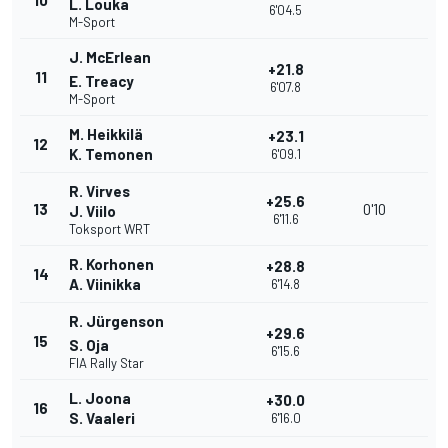
10
L. Louka
6'04.5
M-Sport
J. McErlean
+21.8
11
E. Treacy
6'07.8
M-Sport
M. Heikkilä
+23.1
12
K. Temonen
6'09.1
R. Virves
+25.6
13
0'10
J. Viilo
6'11.6
Toksport WRT
R. Korhonen
+28.8
14
A. Viinikka
6'14.8
R. Jürgenson
+29.6
15
S. Oja
6'15.6
FIA Rally Star
L. Joona
+30.0
16
S. Vaaleri
6'16.0