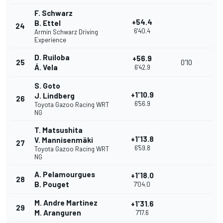
F. Schwarz
+54.4
B. Ettel
24
6'40.4
Armin Schwarz Driving
Experience
D. Ruiloba
+56.9
25
0'10
Á. Vela
6'42.9
S. Goto
+1'10.9
J. Lindberg
26
6'56.9
Toyota Gazoo Racing WRT
NG
T. Matsushita
+1'13.8
V. Mannisenmäki
27
6'59.8
Toyota Gazoo Racing WRT
NG
A. Pelamourgues
+1'18.0
28
B. Pouget
7'04.0
M. Andre Martinez
+1'31.6
29
M. Aranguren
7'17.6