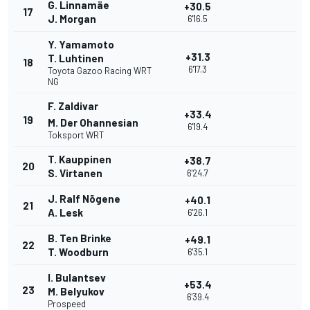
G. Linnamäe
+30.5
17
J. Morgan
6'16.5
Y. Yamamoto
+31.3
T. Luhtinen
18
6'17.3
Toyota Gazoo Racing WRT
NG
F. Zaldivar
+33.4
19
M. Der Ohannesian
6'19.4
Toksport WRT
T. Kauppinen
+38.7
20
S. Virtanen
6'24.7
J. Ralf Nõgene
+40.1
21
A. Lesk
6'26.1
B. Ten Brinke
+49.1
22
T. Woodburn
6'35.1
I. Bulantsev
+53.4
23
M. Belyukov
6'39.4
Prospeed