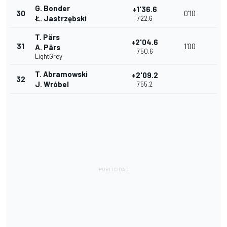
G. Bonder
+1'36.6
30
0'10
Ł. Jastrzębski
7'22.6
T. Pärs
+2'04.6
31
1'00
A. Pärs
7'50.6
LightGrey
T. Abramowski
+2'09.2
32
J. Wróbel
7'55.2