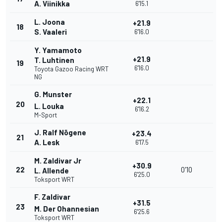
A. Viinikka
6'15.1
L. Joona
+21.9
18
S. Vaaleri
6'16.0
Y. Yamamoto
+21.9
T. Luhtinen
19
6'16.0
Toyota Gazoo Racing WRT
NG
G. Munster
+22.1
20
L. Louka
6'16.2
M-Sport
J. Ralf Nõgene
+23.4
21
A. Lesk
6'17.5
M. Zaldivar Jr
+30.9
22
0'10
L. Allende
6'25.0
Toksport WRT
F. Zaldivar
+31.5
23
M. Der Ohannesian
6'25.6
Toksport WRT