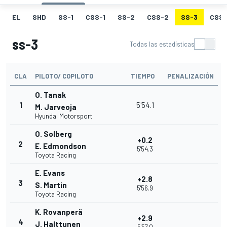
EL
SHD
SS-1
CSS-1
SS-2
CSS-2
SS-3
CSS-
ss-3
Todas las estadísticas
CLA
PILOTO/ COPILOTO
TIEMPO
PENALIZACIÓN
O. Tanak
1
5'54.1
M. Jarveoja
Hyundai Motorsport
O. Solberg
+0.2
2
E. Edmondson
5'54.3
Toyota Racing
E. Evans
+2.8
3
S. Martin
5'56.9
Toyota Racing
K. Rovanperä
+2.9
4
J. Halttunen