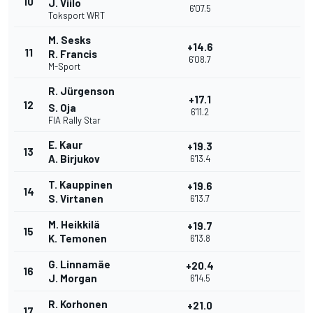
10
J. Viilo
6'07.5
Toksport WRT
M. Sesks
+14.6
11
R. Francis
6'08.7
M-Sport
R. Jürgenson
+17.1
12
S. Oja
6'11.2
FIA Rally Star
E. Kaur
+19.3
13
A. Birjukov
6'13.4
T. Kauppinen
+19.6
14
S. Virtanen
6'13.7
M. Heikkilä
+19.7
15
K. Temonen
6'13.8
G. Linnamäe
+20.4
16
J. Morgan
6'14.5
R. Korhonen
+21.0
17