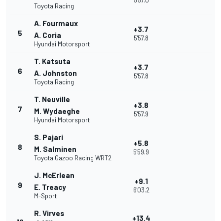
5'57.0
Toyota Racing
A. Fourmaux
+3.7
5
A. Coria
5'57.8
Hyundai Motorsport
T. Katsuta
+3.7
6
A. Johnston
5'57.8
Toyota Racing
T. Neuville
+3.8
7
M. Wydaeghe
5'57.9
Hyundai Motorsport
S. Pajari
+5.8
8
M. Salminen
5'59.9
Toyota Gazoo Racing WRT2
J. McErlean
+9.1
9
E. Treacy
6'03.2
M-Sport
R. Virves
+13.4