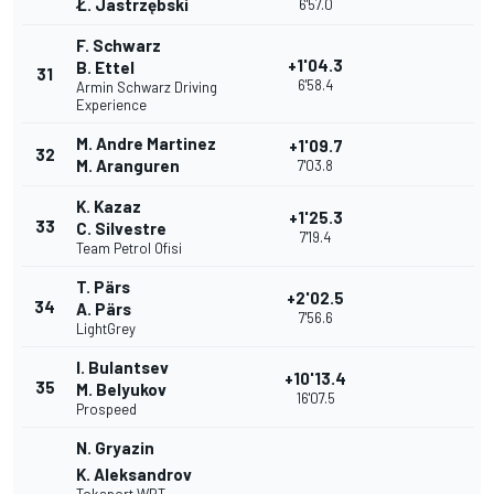
Ł. Jastrzębski
6'57.0
F. Schwarz
+1'04.3
B. Ettel
31
6'58.4
Armin Schwarz Driving
Experience
M. Andre Martinez
+1'09.7
32
M. Aranguren
7'03.8
K. Kazaz
+1'25.3
33
C. Silvestre
7'19.4
Team Petrol Ofisi
T. Pärs
+2'02.5
34
A. Pärs
7'56.6
LightGrey
I. Bulantsev
+10'13.4
35
M. Belyukov
16'07.5
Prospeed
N. Gryazin
K. Aleksandrov