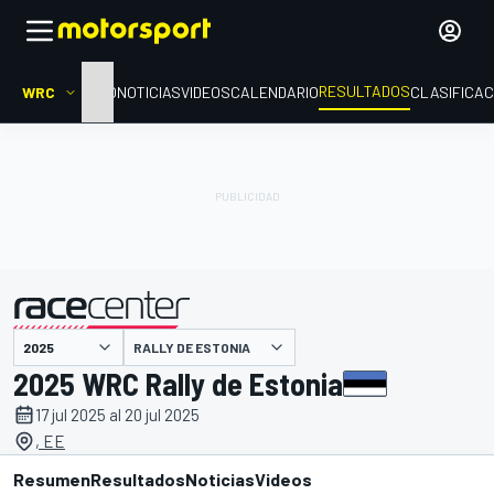
RESULTADOS
WRC
INICIO
NOTICIAS
VIDEOS
CALENDARIO
CLASIFICAC
RALLY DE ESTONIA
presentado por
2025 WRC Rally de Estonia
17 jul 2025 al 20 jul 2025
, EE
Resumen
Resultados
Noticias
Videos