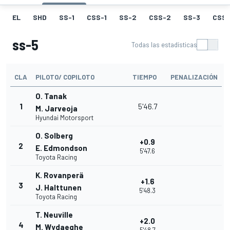
EL
SHD
SS-1
CSS-1
SS-2
CSS-2
SS-3
CSS-
ss-5
Todas las estadísticas
CLA
PILOTO/ COPILOTO
TIEMPO
PENALIZACIÓN
O. Tanak
1
5'46.7
M. Jarveoja
Hyundai Motorsport
O. Solberg
+0.9
2
E. Edmondson
5'47.6
Toyota Racing
K. Rovanperä
+1.6
3
J. Halttunen
5'48.3
Toyota Racing
T. Neuville
+2.0
4
M. Wydaeghe