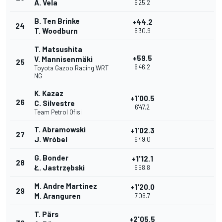
Á. Vela
6'25.2
B. Ten Brinke
+44.2
24
T. Woodburn
6'30.9
T. Matsushita
+59.5
V. Mannisenmäki
25
6'46.2
Toyota Gazoo Racing WRT
NG
K. Kazaz
+1'00.5
26
C. Silvestre
6'47.2
Team Petrol Ofisi
T. Abramowski
+1'02.3
27
J. Wróbel
6'49.0
G. Bonder
+1'12.1
28
Ł. Jastrzębski
6'58.8
M. Andre Martinez
+1'20.0
29
M. Aranguren
7'06.7
T. Pärs
+2'05.5