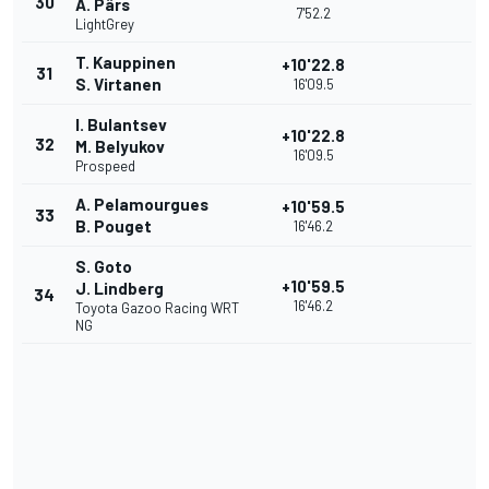
30
A. Pärs
7'52.2
LightGrey
T. Kauppinen
+10'22.8
31
S. Virtanen
16'09.5
I. Bulantsev
+10'22.8
32
M. Belyukov
16'09.5
Prospeed
A. Pelamourgues
+10'59.5
33
B. Pouget
16'46.2
S. Goto
+10'59.5
J. Lindberg
34
16'46.2
Toyota Gazoo Racing WRT
NG