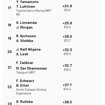
Y. Yamamoto
+24.9
T. Luhtinen
17
6'11.6
Toyota Gazoo Racing WRT
NG
G. Linnamäe
+25.8
18
J. Morgan
6'12.5
R. Korhonen
+26.0
19
A. Viinikka
6'12.7
J. Ralf Nõgene
+32.3
20
A. Lesk
6'19.0
F. Zaldivar
+32.7
21
M. Der Ohannesian
6'19.4
Toksport WRT
F. Schwarz
+37.7
B. Ettel
22
6'24.4
Armin Schwarz Driving
Experience
D. Ruiloba
+38.5
23