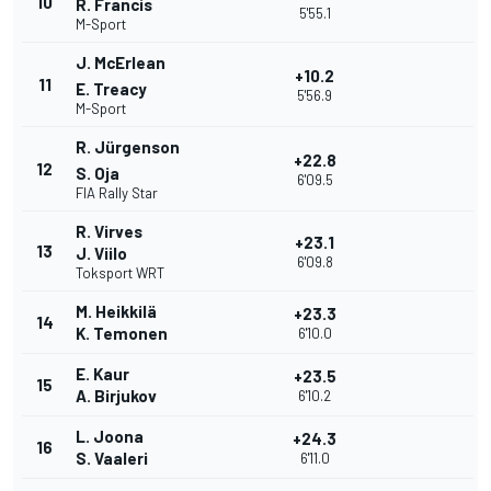
10
R. Francis
5'55.1
M-Sport
J. McErlean
+10.2
11
E. Treacy
5'56.9
M-Sport
R. Jürgenson
+22.8
12
S. Oja
6'09.5
FIA Rally Star
R. Virves
+23.1
13
J. Viilo
6'09.8
Toksport WRT
M. Heikkilä
+23.3
14
K. Temonen
6'10.0
E. Kaur
+23.5
15
A. Birjukov
6'10.2
L. Joona
+24.3
16
S. Vaaleri
6'11.0