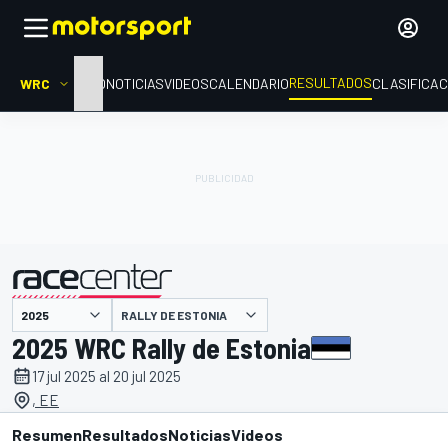
RESULTADOS
WRC
INICIO
NOTICIAS
VIDEOS
CALENDARIO
CLASIFICAC
RALLY DE ESTONIA
presentado por
2025 WRC Rally de Estonia
17 jul 2025 al 20 jul 2025
, EE
Resumen
Resultados
Noticias
Videos