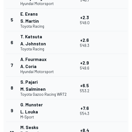
5'48.7
Hyundai Motorsport
E. Evans
+2.3
5
S. Martin
5'49.0
Toyota Racing
T. Katsuta
+2.6
6
A. Johnston
5'49.3
Toyota Racing
A. Fourmaux
+2.9
7
A. Coria
5'49.6
Hyundai Motorsport
S. Pajari
+6.5
8
M. Salminen
5'53.2
Toyota Gazoo Racing WRT2
G. Munster
+7.6
9
L. Louka
5'54.3
M-Sport
M. Sesks
+8.4