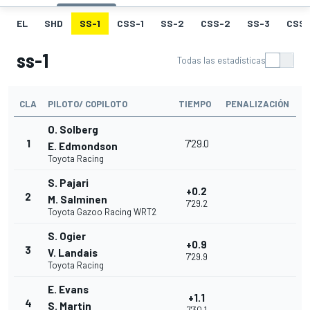
EL
SHD
SS-1
CSS-1
SS-2
CSS-2
SS-3
CSS-
ss-1
Todas las estadísticas
CLA
PILOTO/ COPILOTO
TIEMPO
PENALIZACIÓN
O. Solberg
1
7'29.0
E. Edmondson
Toyota Racing
S. Pajari
+0.2
2
M. Salminen
7'29.2
Toyota Gazoo Racing WRT2
S. Ogier
+0.9
3
V. Landais
7'29.9
Toyota Racing
E. Evans
+1.1
4
S. Martin