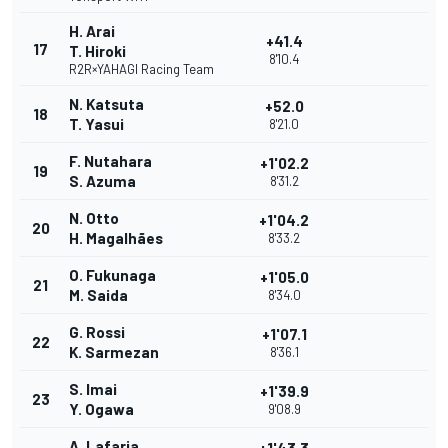
H. Arai
+41.4
17
T. Hiroki
8'10.4
R2R×YAHAGI Racing Team
N. Katsuta
+52.0
18
T. Yasui
8'21.0
F. Nutahara
+1'02.2
19
S. Azuma
8'31.2
N. Otto
+1'04.2
20
H. Magalhães
8'33.2
O. Fukunaga
+1'05.0
21
M. Saida
8'34.0
G. Rossi
+1'07.1
22
K. Sarmezan
8'36.1
S. Imai
+1'39.9
23
Y. Ogawa
9'08.9
A. Lafarja