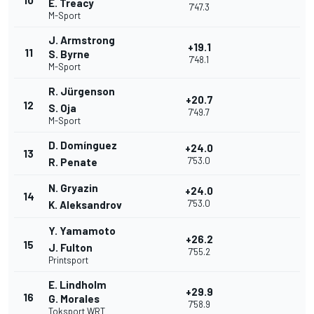
10
E. Treacy
7'47.3
M-Sport
J. Armstrong
+19.1
11
S. Byrne
7'48.1
M-Sport
R. Jürgenson
+20.7
12
S. Oja
7'49.7
M-Sport
D. Domínguez
+24.0
13
7'53.0
R. Penate
N. Gryazin
+24.0
14
7'53.0
K. Aleksandrov
Y. Yamamoto
+26.2
15
J. Fulton
7'55.2
Printsport
E. Lindholm
+29.9
16
G. Morales
7'58.9
Toksport WRT