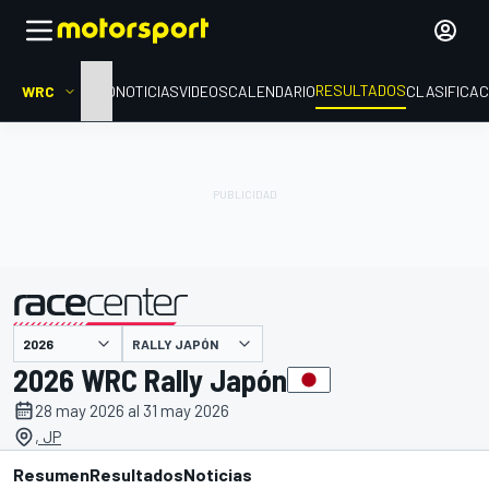
RESULTADOS
WRC
INICIO
NOTICIAS
VIDEOS
CALENDARIO
CLASIFICAC
RALLY JAPÓN
presentado por
2026 WRC Rally Japón
28 may 2026 al 31 may 2026
, JP
Resumen
Resultados
Noticias