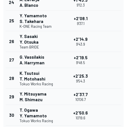
+1'43.3
24
A. Blanco
9'12.3
Y. Yamamoto
+2'08.1
25
S. Takehara
9'37.1
K-ONE Racing Team
Y. Sasaki
+2'14.9
26
Y. Otsuka
9'43.9
Team BRIDE
G. Vassilakis
+2'19.5
27
A. Harryman
9'48.5
K. Tsutsui
+2'25.3
28
T. Motohashi
9'54.3
Tokuo Works Racing
Y. Mitsuyama
+2'37.7
29
M. Shimazu
10'06.7
T. Ogawa
+2'50.6
30
Y. Yamamoto
10'19.6
Tokuo Works Racing