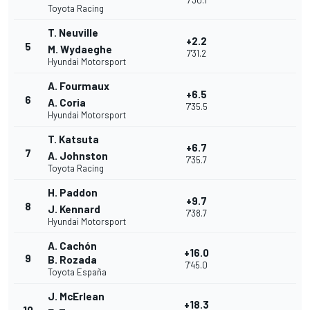
7'30.1
Toyota Racing
T. Neuville
+2.2
5
M. Wydaeghe
7'31.2
Hyundai Motorsport
A. Fourmaux
+6.5
6
A. Coria
7'35.5
Hyundai Motorsport
T. Katsuta
+6.7
7
A. Johnston
7'35.7
Toyota Racing
H. Paddon
+9.7
8
J. Kennard
7'38.7
Hyundai Motorsport
A. Cachón
+16.0
9
B. Rozada
7'45.0
Toyota España
J. McErlean
+18.3