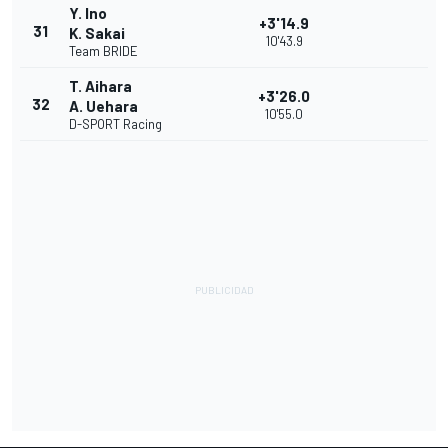
Y. Ino
+3'14.9
31
K. Sakai
10'43.9
Team BRIDE
T. Aihara
+3'26.0
32
A. Uehara
10'55.0
D-SPORT Racing