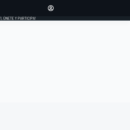
favoritos
Haz que se oiga tu voz
comentando artículos.
1, ÚNETE Y PARTICIPA!
INICIAR SESIÓN
EDICIÓN
LATINOAMÉRICA