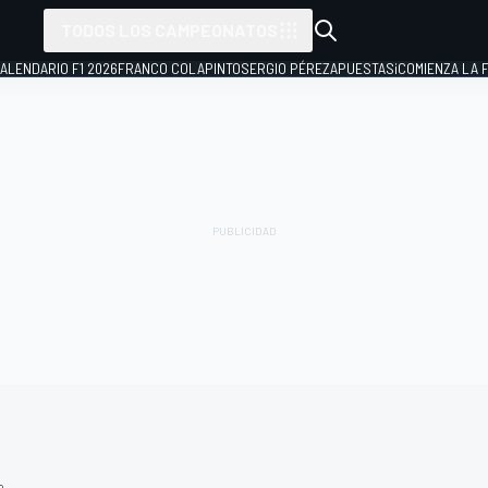
TODOS LOS CAMPEONATOS
ALENDARIO F1 2026
FRANCO COLAPINTO
SERGIO PÉREZ
APUESTAS
¡COMIENZA LA F