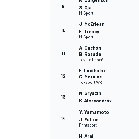
R. Jürgenson
9
S. Oja
FÓRMULA E
M-Sport
J. McErlean
10
E. Treacy
M-Sport
A. Cachón
11
B. Rozada
Toyota España
E. Lindholm
12
G. Morales
Toksport WRT
N. Gryazin
13
WRC
K. Aleksandrov
Y. Yamamoto
14
J. Fulton
Printsport
H. Arai