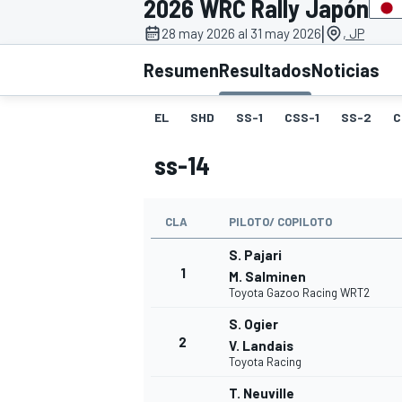
2026 WRC Rally Japón
|
INDYCAR
28 may 2026 al 31 may 2026
, JP
Resumen
Resultados
Noticias
EL
SHD
SS-1
CSS-1
SS-2
C
ss-14
CLA
PILOTO/ COPILOTO
S. Pajari
1
M. Salminen
Toyota Gazoo Racing WRT2
MOTOGP
S. Ogier
2
V. Landais
Toyota Racing
T. Neuville