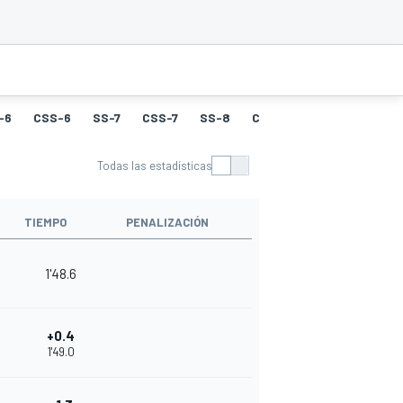
-6
CSS-6
SS-7
CSS-7
SS-8
CSS-8
SS-9
CSS-9
Todas las estadísticas
TIEMPO
PENALIZACIÓN
1'48.6
+0.4
1'49.0