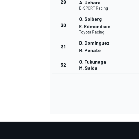
29
A. Uehara
D-SPORT Racing
O. Solberg
30
E. Edmondson
Toyota Racing
D. Domínguez
31
R. Penate
O. Fukunaga
32
M. Saida