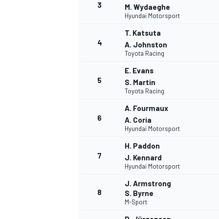
3
M. Wydaeghe
Hyundai Motorsport
T. Katsuta
4
A. Johnston
Toyota Racing
E. Evans
5
S. Martin
NASCAR CUP
Toyota Racing
A. Fourmaux
6
A. Coria
Hyundai Motorsport
H. Paddon
7
J. Kennard
Hyundai Motorsport
J. Armstrong
8
S. Byrne
M-Sport