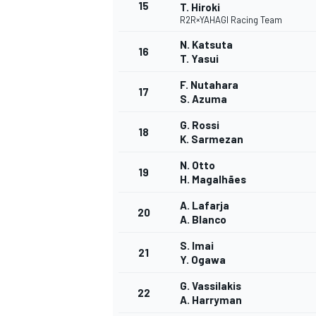
15
T. Hiroki
R2R×YAHAGI Racing Team
N. Katsuta
16
T. Yasui
F. Nutahara
17
S. Azuma
G. Rossi
18
K. Sarmezan
N. Otto
19
H. Magalhães
A. Lafarja
20
A. Blanco
S. Imai
21
Y. Ogawa
G. Vassilakis
22
A. Harryman