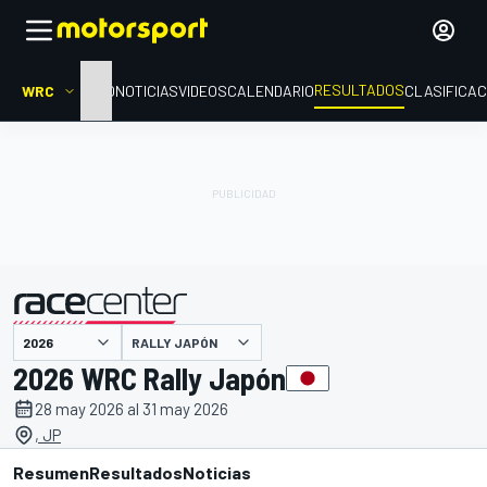
RESULTADOS
WRC
INICIO
NOTICIAS
VIDEOS
CALENDARIO
CLASIFICAC
RALLY JAPÓN
presentado por
2026 WRC Rally Japón
28 may 2026 al 31 may 2026
, JP
Resumen
Resultados
Noticias