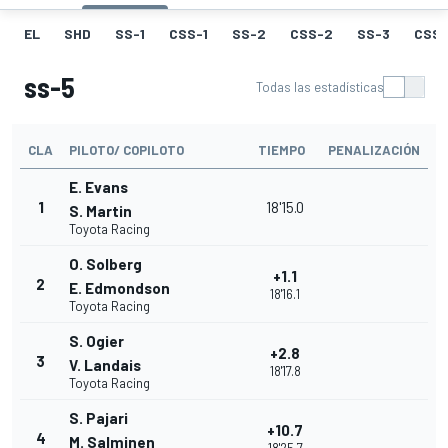
EL
SHD
SS-1
CSS-1
SS-2
CSS-2
SS-3
CSS-
ss-5
Todas las estadísticas
CLA
PILOTO/ COPILOTO
TIEMPO
PENALIZACIÓN
E. Evans
1
18'15.0
S. Martin
Toyota Racing
O. Solberg
+1.1
2
E. Edmondson
18'16.1
Toyota Racing
S. Ogier
+2.8
3
V. Landais
18'17.8
Toyota Racing
S. Pajari
+10.7
4
M. Salminen