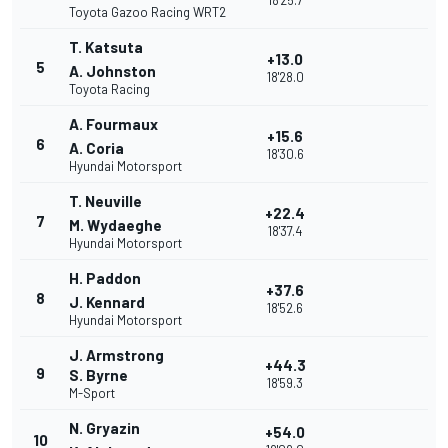
18'25.7
Toyota Gazoo Racing WRT2
T. Katsuta
+13.0
5
A. Johnston
18'28.0
Toyota Racing
A. Fourmaux
+15.6
6
A. Coria
18'30.6
Hyundai Motorsport
T. Neuville
+22.4
7
M. Wydaeghe
18'37.4
Hyundai Motorsport
H. Paddon
+37.6
8
J. Kennard
18'52.6
Hyundai Motorsport
J. Armstrong
+44.3
9
S. Byrne
18'59.3
M-Sport
N. Gryazin
+54.0
10