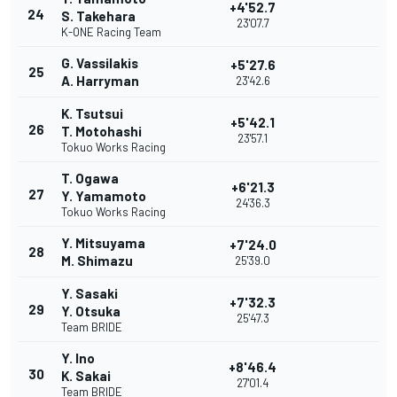
+4'52.7
24
S. Takehara
23'07.7
K-ONE Racing Team
G. Vassilakis
+5'27.6
25
A. Harryman
23'42.6
K. Tsutsui
+5'42.1
26
T. Motohashi
23'57.1
Tokuo Works Racing
T. Ogawa
+6'21.3
27
Y. Yamamoto
24'36.3
Tokuo Works Racing
Y. Mitsuyama
+7'24.0
28
M. Shimazu
25'39.0
Y. Sasaki
+7'32.3
29
Y. Otsuka
25'47.3
Team BRIDE
Y. Ino
+8'46.4
30
K. Sakai
27'01.4
Team BRIDE