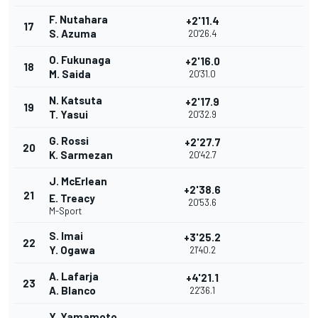
F. Nutahara
+2'11.4
17
S. Azuma
20'26.4
O. Fukunaga
+2'16.0
18
M. Saida
20'31.0
N. Katsuta
+2'17.9
19
T. Yasui
20'32.9
G. Rossi
+2'27.7
20
K. Sarmezan
20'42.7
J. McErlean
+2'38.6
21
E. Treacy
20'53.6
M-Sport
S. Imai
+3'25.2
22
Y. Ogawa
21'40.2
A. Lafarja
+4'21.1
23
A. Blanco
22'36.1
Y. Yamamoto