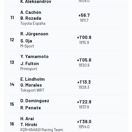
19'09.0
K. Aleksandrov
A. Cachón
+56.7
11
B. Rozada
19'11.7
Toyota España
R. Jürgenson
+1'00.9
12
S. Oja
19'15.9
M-Sport
Y. Yamamoto
+1'05.6
13
J. Fulton
19'20.6
Printsport
E. Lindholm
+1'13.3
14
G. Morales
19'28.3
Toksport WRT
D. Domínguez
+1'22.9
15
19'37.9
R. Penate
H. Arai
+1'39.0
16
T. Hiroki
19'54.0
R2R×YAHAGI Racing Team