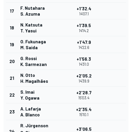
F. Nutahara
+1'32.4
17
S. Azuma
14'07.1
N. Katsuta
+1'39.5
18
T. Yasui
14'14.2
O. Fukunaga
+1'47.9
19
M. Saida
14'22.6
G. Rossi
+1'56.3
20
K. Sarmezan
14'31.0
N. Otto
+2'05.2
21
H. Magalhães
14'39.9
S. Imai
+2'28.7
22
Y. Ogawa
15'03.4
A. Lafarja
+2'35.4
23
A. Blanco
15'10.1
R. Jürgenson
+3'06.5
24