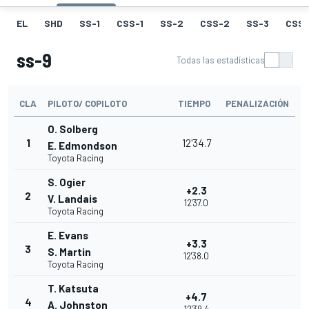
EL
SHD
SS-1
CSS-1
SS-2
CSS-2
SS-3
CSS-
ss-9
Todas las estadísticas
CLA
PILOTO/ COPILOTO
TIEMPO
PENALIZACIÓN
O. Solberg
1
12'34.7
E. Edmondson
Toyota Racing
S. Ogier
+2.3
2
V. Landais
12'37.0
Toyota Racing
E. Evans
+3.3
3
S. Martin
12'38.0
Toyota Racing
T. Katsuta
+4.7
4
A. Johnston