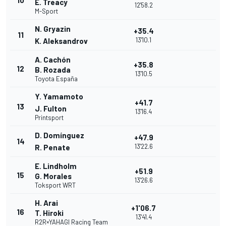
10
E. Treacy
12'58.2
M-Sport
N. Gryazin
+35.4
11
13'10.1
K. Aleksandrov
A. Cachón
+35.8
12
B. Rozada
13'10.5
Toyota España
Y. Yamamoto
+41.7
13
J. Fulton
13'16.4
Printsport
D. Domínguez
+47.9
14
13'22.6
R. Penate
E. Lindholm
+51.9
15
G. Morales
13'26.6
Toksport WRT
H. Arai
+1'06.7
16
T. Hiroki
13'41.4
R2R×YAHAGI Racing Team