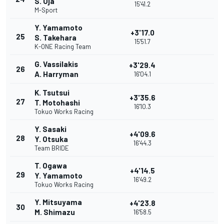
S. Oja
15'41.2
M-Sport
Y. Yamamoto
+3'17.0
25
S. Takehara
15'51.7
K-ONE Racing Team
G. Vassilakis
+3'29.4
26
A. Harryman
16'04.1
K. Tsutsui
+3'35.6
27
T. Motohashi
16'10.3
Tokuo Works Racing
Y. Sasaki
+4'09.6
28
Y. Otsuka
16'44.3
Team BRIDE
T. Ogawa
+4'14.5
29
Y. Yamamoto
16'49.2
Tokuo Works Racing
Y. Mitsuyama
+4'23.8
30
M. Shimazu
16'58.5