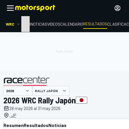
RESULTADOS
WRC
INICIO
NOTICIAS
VIDEOS
CALENDARIO
CLASIFICAC
RALLY JAPÓN
presentado por
2026 WRC Rally Japón
28 may 2026 al 31 may 2026
, JP
Resumen
Resultados
Noticias