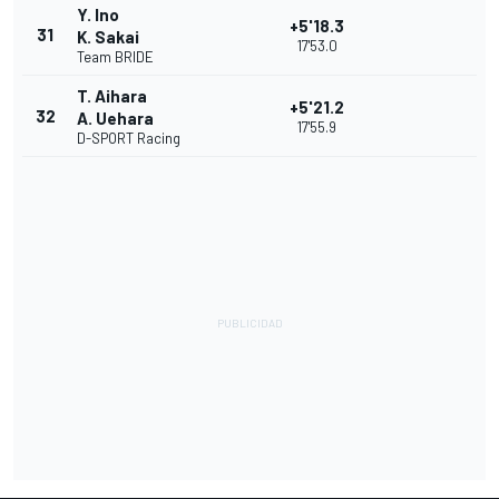
Y. Ino
+5'18.3
31
K. Sakai
17'53.0
Team BRIDE
T. Aihara
+5'21.2
32
A. Uehara
17'55.9
D-SPORT Racing