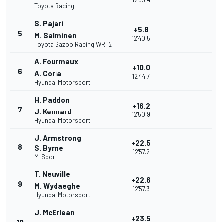
12'39.4
Toyota Racing
S. Pajari
+5.8
5
M. Salminen
12'40.5
Toyota Gazoo Racing WRT2
A. Fourmaux
+10.0
6
A. Coria
12'44.7
Hyundai Motorsport
H. Paddon
+16.2
7
J. Kennard
12'50.9
Hyundai Motorsport
J. Armstrong
+22.5
8
S. Byrne
12'57.2
M-Sport
T. Neuville
+22.6
9
M. Wydaeghe
12'57.3
Hyundai Motorsport
J. McErlean
+23.5