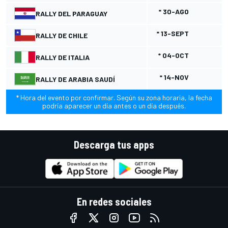
* 30-AGO
RALLY DEL PARAGUAY
* 13-SEPT
RALLY DE CHILE
* 04-OCT
RALLY DE ITALIA
* 14-NOV
RALLY DE ARABIA SAUDÍ
* Hora del evento por confirmar. Según su zona horaria, la fecha
podría aparecer un día antes o un día después.
Descarga tus apps
En redes sociales