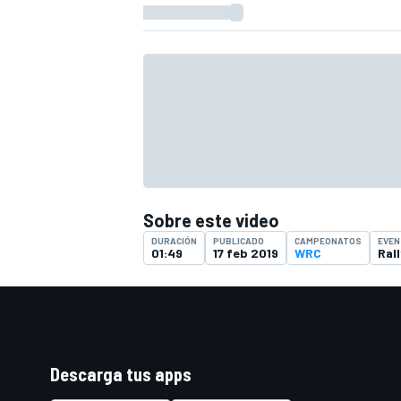
FÓRMULA E
Sobre este video
DURACIÓN
PUBLICADO
CAMPEONATOS
EVEN
01:49
17 feb 2019
WRC
Ral
WRC
Descarga tus apps