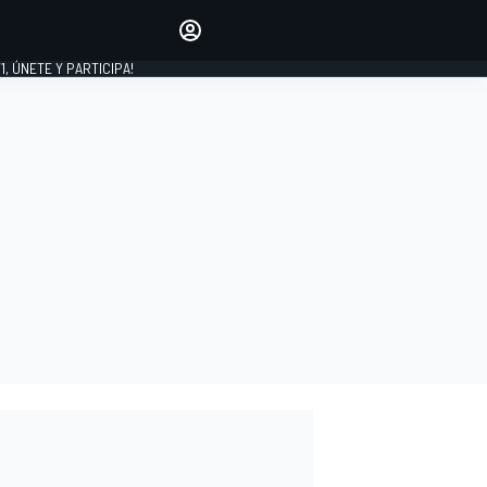
favoritos
Haz que se oiga tu voz
comentando artículos.
1, ÚNETE Y PARTICIPA!
INICIAR SESIÓN
EDICIÓN
LATINOAMÉRICA