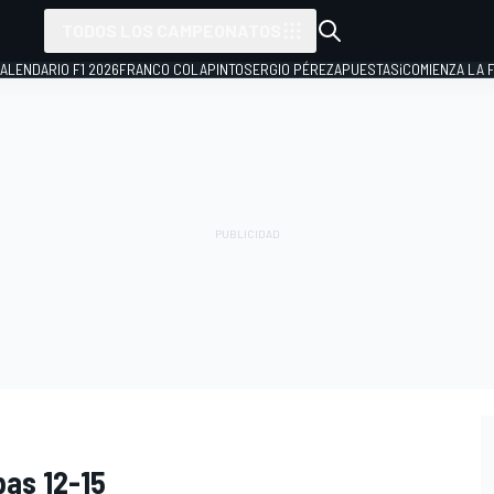
TODOS LOS CAMPEONATOS
ALENDARIO F1 2026
FRANCO COLAPINTO
SERGIO PÉREZ
APUESTAS
¡COMIENZA LA F
pas 12-15