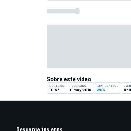
FÓRMULA E
Sobre este video
DURACIÓN
PUBLICADO
CAMPEONATOS
EVE
01:43
11 may 2019
WRC
Ral
WRC
Descarga tus apps