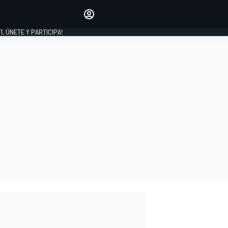
favoritos
Haz que se oiga tu voz
comentando artículos.
1, ÚNETE Y PARTICIPA!
INICIAR SESIÓN
EDICIÓN
LATINOAMÉRICA