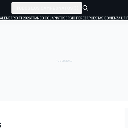
TODOS LOS CAMPEONATOS
ALENDARIO F1 2026
FRANCO COLAPINTO
SERGIO PÉREZ
APUESTAS
¡COMIENZA LA F
6