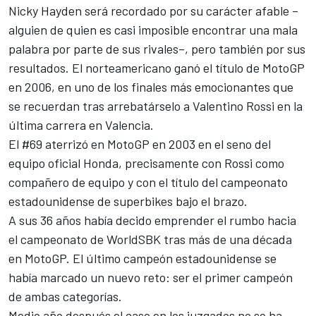
Nicky Hayden será recordado por su carácter afable –
alguien de quien es casi imposible encontrar una mala
palabra por parte de sus rivales
–, pero también por sus
resultados. El norteamericano
ganó el título de MotoGP
en 2006
, en uno de los finales más emocionantes que
se recuerdan tras arrebatárselo a Valentino Rossi en la
última carrera en Valencia.
El #69 aterrizó en MotoGP en 2003 en el seno del
equipo oficial Honda, precisamente con Rossi como
compañero de equipo y con el título del campeonato
estadounidense de superbikes bajo el brazo.
A sus 36 años había decido emprender el rumbo hacia
el campeonato de
WorldSBK
tras más de una década
en
MotoGP
. El último campeón estadounidense se
había marcado un nuevo reto: ser el primer campeón
de ambas categorías.
Medio año después el caso en los juzgados no se ha