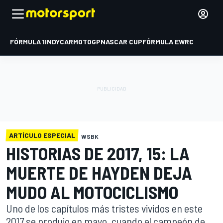
FÓRMULA 1
INDYCAR
MOTOGP
NASCAR CUP
FÓRMULA E
WRC
ARTÍCULO ESPECIAL
WSBK
HISTORIAS DE 2017, 15: LA
MUERTE DE HAYDEN DEJA
MUDO AL MOTOCICLISMO
Uno de los capítulos más tristes vividos en este
2017 se produjo en mayo, cuando el campeón de