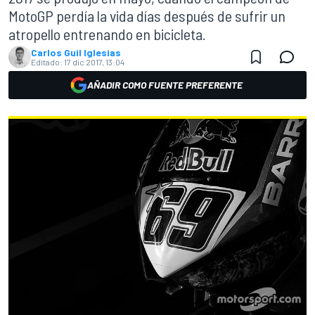
MotoGP perdía la vida días después de sufrir un
atropello entrenando en bicicleta.
Carlos Guil Iglesias
Editado:
17 dic 2017, 13:04
AÑADIR COMO FUENTE PREFERENTE