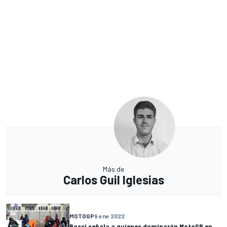
Más de
Carlos Guil Iglesias
MOTOGP
9 ene 2022
Rossi señala a quienes dominarán MotoGP en