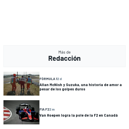
Más de
Redacción
FÓRMULA 1
2 d
Allan McNish y Suzuka, una historia de amor a
pesar de los golpes duros
FIA F2
2 m
Van Hoepen logra la pole de la F2 en Canadá