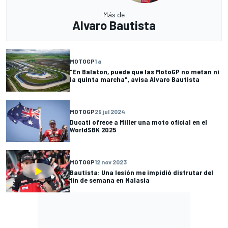
Más de
Alvaro Bautista
MOTOGP
1 a
"En Balaton, puede que las MotoGP no metan ni
la quinta marcha", avisa Alvaro Bautista
MOTOGP
29 jul 2024
Ducati ofrece a Miller una moto oficial en el
WorldSBK 2025
MOTOGP
12 nov 2023
Bautista: Una lesión me impidió disfrutar del
fin de semana en Malasia