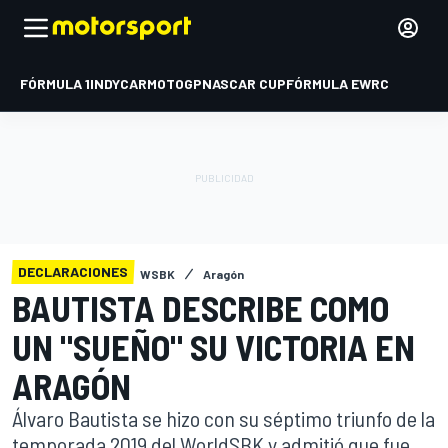
FÓRMULA 1
INDYCAR
MOTOGP
NASCAR CUP
FÓRMULA E
WRC
DECLARACIONES
WSBK
Aragón
BAUTISTA DESCRIBE COMO
UN "SUEÑO" SU VICTORIA EN
ARAGÓN
Álvaro Bautista se hizo con su séptimo triunfo de la
temporada 2019 del WorldSBK y admitió que fue