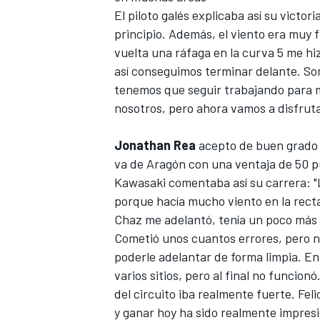
El piloto galés explicaba así su victo
FÓRMULA E
principio. Además, el viento era muy 
vuelta una ráfaga en la curva 5 me h
así conseguimos terminar delante. Som
tenemos que seguir trabajando para m
nosotros, pero ahora vamos a disfrutar
Jonathan Rea
acepto
de buen grado 
va de Aragón con una ventaja de 50 pu
Kawasaki
comentaba así su carrera: 
porque hacía mucho viento en la rect
Chaz me adelantó, tenía un poco más d
WRC
Cometió unos cuantos errores, pero n
poderle adelantar de forma limpia. En 
varios sitios, pero al final no funci
del circuito iba realmente fuerte. Fel
y ganar hoy ha sido realmente impres