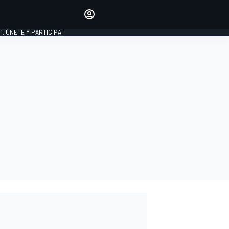
favoritos
Haz que se oiga tu voz
comentando artículos.
1, ÚNETE Y PARTICIPA!
INICIAR SESIÓN
EDICIÓN
LATINOAMÉRICA