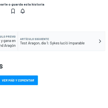
rte o guarda esta historia
ULO PREVIO
ARTÍCULO SIGUIENTE
 y gana en
Test Aragon, día 1: Sykes lució imparable
nd Aragón
S
VER MÁS Y COMENTAR