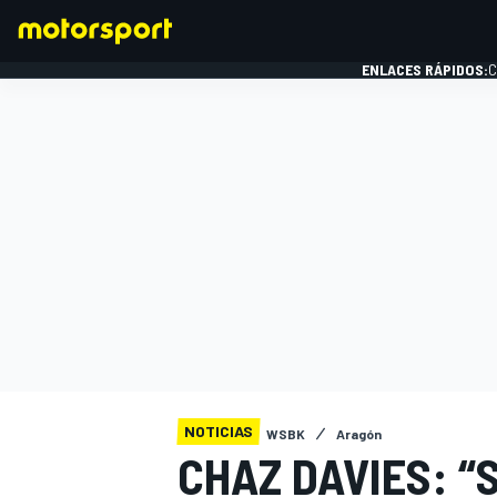
ENLACES RÁPIDOS:
C
FÓRMULA 1
NOTICIAS
WSBK
Aragón
CHAZ DAVIES: “