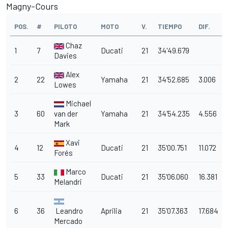
Magny-Cours
POS.
#
PILOTO
MOTO
V.
TIEMPO
DIF.
Chaz
1
7
Ducati
21
34'49.679
Davies
Alex
2
22
Yamaha
21
34'52.685
3.006
Lowes
Michael
3
60
van der
Yamaha
21
34'54.235
4.556
Mark
Xavi
4
12
Ducati
21
35'00.751
11.072
Forés
Marco
5
33
Ducati
21
35'06.060
16.381
Melandri
6
36
Leandro
Aprilia
21
35'07.363
17.684
Mercado