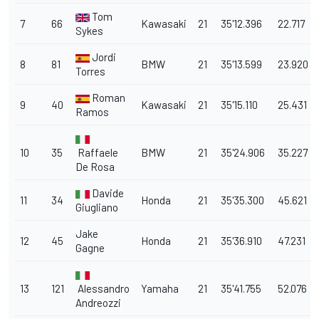
Tom
7
66
Kawasaki
21
35'12.396
22.717
Sykes
Jordi
8
81
BMW
21
35'13.599
23.920
Torres
Roman
9
40
Kawasaki
21
35'15.110
25.431
Ramos
10
35
Raffaele
BMW
21
35'24.906
35.227
De Rosa
Davide
11
34
Honda
21
35'35.300
45.621
Giugliano
Jake
12
45
Honda
21
35'36.910
47.231
Gagne
13
121
Alessandro
Yamaha
21
35'41.755
52.076
Andreozzi