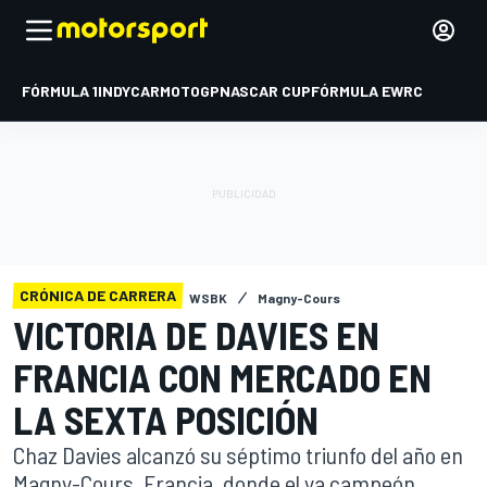
FÓRMULA 1
INDYCAR
MOTOGP
NASCAR CUP
FÓRMULA E
WRC
CRÓNICA DE CARRERA
WSBK
Magny-Cours
VICTORIA DE DAVIES EN
FRANCIA CON MERCADO EN
LA SEXTA POSICIÓN
Chaz Davies alcanzó su séptimo triunfo del año en
Magny-Cours, Francia, donde el ya campeón,