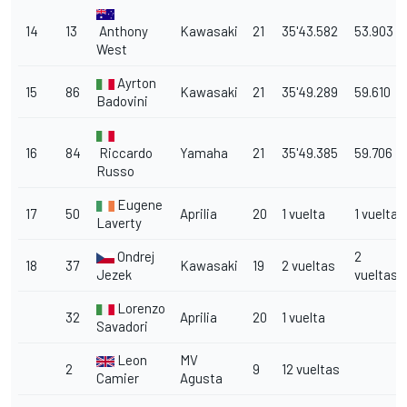
14
13
Anthony
Kawasaki
21
35'43.582
53.903
West
Ayrton
15
86
Kawasaki
21
35'49.289
59.610
Badovini
16
84
Riccardo
Yamaha
21
35'49.385
59.706
Russo
Eugene
17
50
Aprilia
20
1 vuelta
1 vuelta
Laverty
Ondrej
2
18
37
Kawasaki
19
2 vueltas
Jezek
vueltas
Lorenzo
32
Aprilia
20
1 vuelta
Savadori
Leon
MV
2
9
12 vueltas
Camier
Agusta