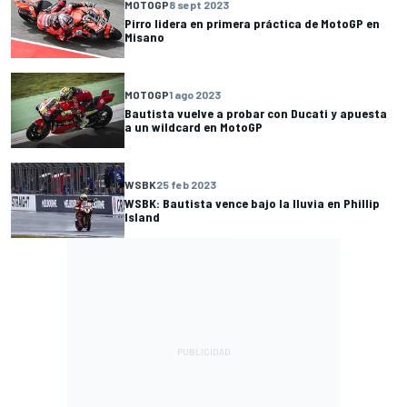
MOTOGP
8 sept 2023
Pirro lidera en primera práctica de MotoGP en
Misano
MOTOGP
1 ago 2023
Bautista vuelve a probar con Ducati y apuesta
a un wildcard en MotoGP
WSBK
25 feb 2023
WSBK: Bautista vence bajo la lluvia en Phillip
Island