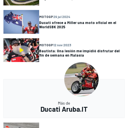
MOTOGP
29 jul 2024
Ducati ofrece a Miller una moto oficial en el
WorldSBK 2025
MOTOGP
12 nov 2023
Bautista: Una lesión me impidió disfrutar del
fin de semana en Malasia
Más de
Ducati Aruba.IT