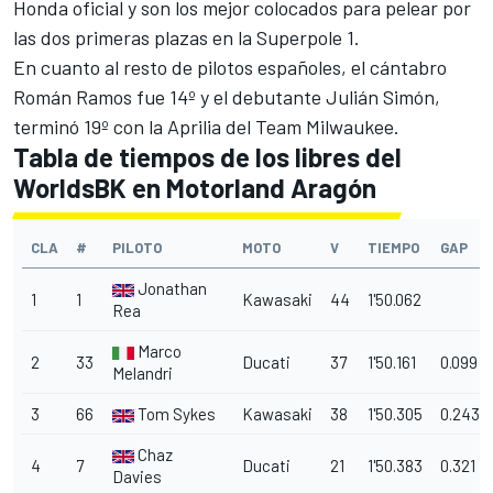
Honda oficial
y son los mejor colocados para pelear por
las dos primeras plazas en la
Superpole 1
.
En cuanto al resto de pilotos españoles, el cántabro
Román Ramos fue 14º
y el debutante Julián Simón
,
terminó 19º con la Aprilia del Team Milwaukee.
Tabla de tiempos de los libres del
WorldsBK en Motorland Aragón
CLA
#
PILOTO
MOTO
V
TIEMPO
GAP
Jonathan
1
1
Kawasaki
44
1'50.062
Rea
Marco
2
33
Ducati
37
1'50.161
0.099
Melandri
3
66
Tom Sykes
Kawasaki
38
1'50.305
0.243
Chaz
4
7
Ducati
21
1'50.383
0.321
Davies