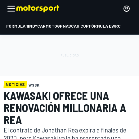
FÓRMULA 1
INDYCAR
MOTOGP
NASCAR CUP
FÓRMULA E
WRC
NOTICIAS
WSBK
KAWASAKI OFRECE UNA
RENOVACIÓN MILLONARIA A
REA
El contrato de Jonathan Rea expira a finales de
2020, pero Kawasaki ya le ha presentado una