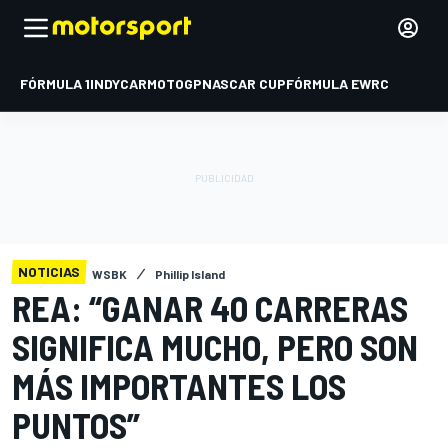
FÓRMULA 1
INDYCAR
MOTOGP
NASCAR CUP
FÓRMULA E
WRC
NOTICIAS
WSBK
Phillip Island
REA: “GANAR 40 CARRERAS
SIGNIFICA MUCHO, PERO SON
MÁS IMPORTANTES LOS
PUNTOS”