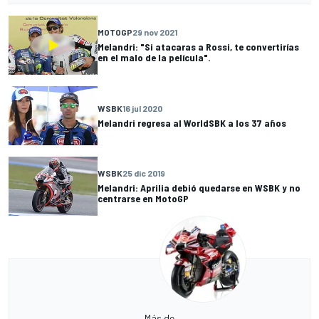
MOTOGP
29 nov 2021
Melandri: "Si atacaras a Rossi, te convertirías
en el malo de la película".
WSBK
16 jul 2020
Melandri regresa al WorldSBK a los 37 años
WSBK
25 dic 2019
Melandri: Aprilia debió quedarse en WSBK y no
centrarse en MotoGP
Más de