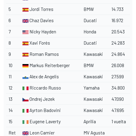
5
Jordi Torres
BMW
14.733
6
Chaz Davies
Ducati
16.972
7
Nicky Hayden
Honda
20.543
8
Xavi Forés
Ducati
24.283
9
Roman Ramos
Kawasaki
24.864
10
Markus Reiterberger
BMW
26.008
11
Alex de Angelis
Kawasaki
27.599
12
Riccardo Russo
Yamaha
34.800
13
Ondrej Jezek
Kawasaki
47.090
14
Ayrton Badovini
Kawasaki
47.695
15
Eugene Laverty
Aprilia
1 vuelta
Ret
Leon Camier
MV Agusta