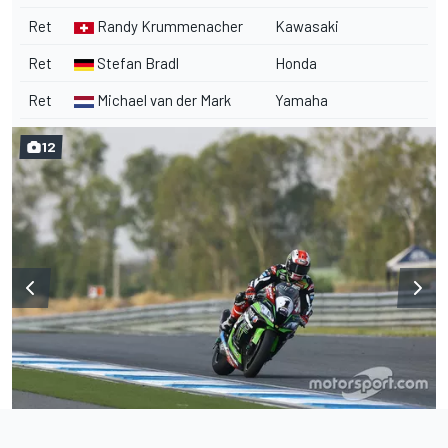
Ret
Randy Krummenacher
Kawasaki
Ret
Stefan Bradl
Honda
Ret
Michael van der Mark
Yamaha
12