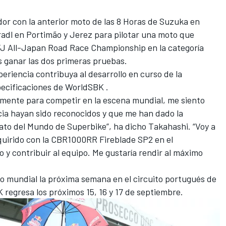
or con la anterior moto de las 8 Horas de Suzuka en
Bradl en Portimão y Jerez para pilotar una moto que
MFJ All-Japan Road Race Championship en la categoría
ganar las dos primeras pruebas.
eriencia contribuya al desarrollo en curso de la
ecificaciones de WorldSBK .
mente para competir en la escena mundial, me siento
cia hayan sido reconocidos y que me han dado la
to del Mundo de Superbike”, ha dicho Takahashi. “Voy a
dquirido con la CBR1000RR Fireblade SP2 en el
y contribuir al equipo. Me gustaría rendir al máximo
io mundial la próxima semana en el circuito portugués de
regresa los próximos 15, 16 y 17 de septiembre.