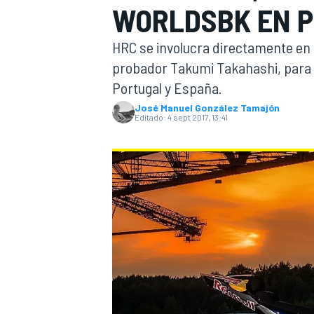
WORLDSBK EN P
INDYCAR
HRC se involucra directamente en e
probador Takumi Takahashi, para p
Portugal y España.
José Manuel González Tamajón
Editado:
4 sept 2017, 13:41
MOTOGP