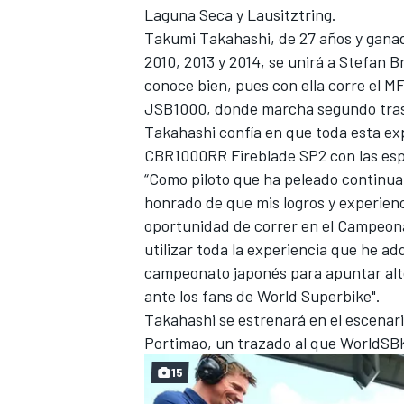
Laguna Seca y Lausitztring.
Takumi Takahashi, de 27 años y ganad
2010, 2013 y 2014, se unirá a Stefan 
conoce bien, pues con ella corre el 
JSB1000, donde marcha segundo tras 
Takahashi confía en que toda esta exp
CBR1000RR Fireblade SP2 con las esp
“Como piloto que ha peleado continua
honrado de que mis logros y experien
oportunidad de correr en el Campeona
utilizar toda la experiencia que he a
campeonato japonés para apuntar alto 
ante los fans de World Superbike".
Takahashi se estrenará en el escenar
Portimao, un trazado al que WorldSBK 
15