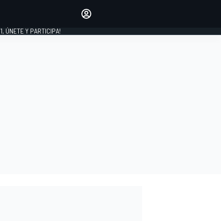
favoritos
Haz que se oiga tu voz
comentando artículos.
1, ÚNETE Y PARTICIPA!
INICIAR SESIÓN
EDICIÓN
LATINOAMÉRICA