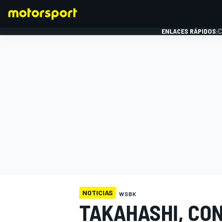
ENLACES RÁPIDOS:
C
FÓRMULA 1
NOTICIAS
WSBK
TAKAHASHI, CON