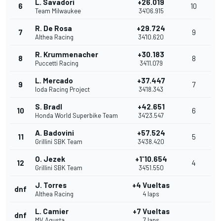
L. Savadori
+26.019
6
10
Team Milwaukee
34'06.915
R. De Rosa
+29.724
7
9
Althea Racing
34'10.620
R. Krummenacher
+30.183
8
8
Puccetti Racing
34'11.079
L. Mercado
+37.447
9
7
Ioda Racing Project
34'18.343
S. Bradl
+42.651
10
6
Honda World Superbike Team
34'23.547
A. Badovini
+57.524
11
5
Grillini SBK Team
34'38.420
O. Jezek
+1'10.654
12
4
Grillini SBK Team
34'51.550
J. Torres
+4 Vueltas
dnf
Althea Racing
4 laps
L. Camier
+7 Vueltas
dnf
MV Agusta
7 laps