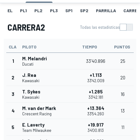
EL
PL1
PL2
PL3
SP1
SP2
PARRILLA
CARRER
CARRERA2
Todas las estadísticas
CLA
PILOTO
TIEMPO
PUNTOS
M. Melandri
1
33'40.896
25
Ducati
J. Rea
+1.113
2
20
Kawasaki
33'42.009
T. Sykes
+1.285
3
16
Kawasaki
33'42.181
M. van der Mark
+13.364
4
13
Crescent Racing
33'54.260
E. Laverty
+19.917
5
11
Team Milwaukee
34'00.813