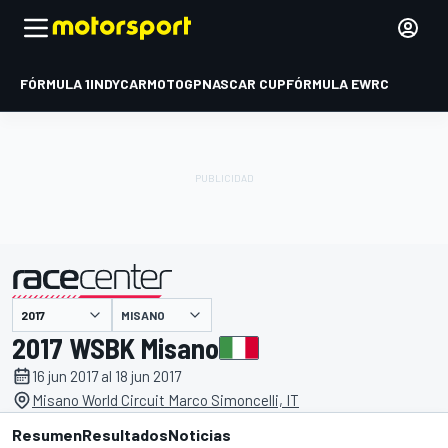
FÓRMULA 1
INDYCAR
MOTOGP
NASCAR CUP
FÓRMULA E
WRC
MISANO
presentado por
2017 WSBK Misano
16 jun 2017 al 18 jun 2017
Misano World Circuit Marco Simoncelli, IT
Resumen
Resultados
Noticias