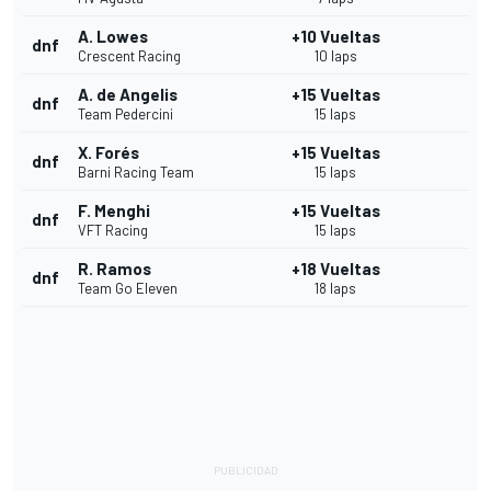
A. Lowes
+10 Vueltas
dnf
Crescent Racing
10 laps
A. de Angelis
+15 Vueltas
dnf
Team Pedercini
15 laps
X. Forés
+15 Vueltas
dnf
Barni Racing Team
15 laps
F. Menghi
+15 Vueltas
dnf
VFT Racing
15 laps
R. Ramos
+18 Vueltas
dnf
Team Go Eleven
18 laps