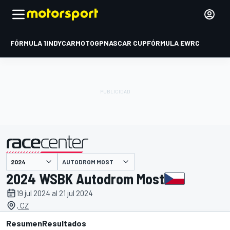
FÓRMULA 1
INDYCAR
MOTOGP
NASCAR CUP
FÓRMULA E
WRC
AUTODROM MOST
presentado por
2024 WSBK Autodrom Most
19 jul 2024 al 21 jul 2024
, CZ
Resumen
Resultados