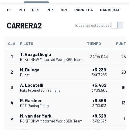
EL
PL1
PL2
PL3
SP1
PARRILLA
CARRERA1
FL
CARRERA2
Todas las estadísticas
CLA
PILOTO
TIEMPO
PUNTO
T. Razgatlioglu
1
34'04.044
25
ROKiT BMW Motorrad WorldSBK Team
N. Bulega
+3.239
2
20
Ducati
34'07.283
A. Locatelli
+5.462
3
16
Pata Prometeon Yamaha
34'09.506
R. Gardner
+6.569
4
13
GRT Racing Team
34'10.613
M. van der Mark
+8.529
5
11
ROKiT BMW Motorrad WorldSBK Team
34'12.573