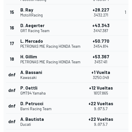
B. Ray
+28.227
15
1
MotoXRacing
34'32.271
D. Aegerter
+43.343
16
GRT Racing Team
34'47.387
L. Mercado
+50.770
17
PETRONAS MIE Racing HONDA Team
34'54.814
H. Gillim
+53.367
18
PETRONAS MIE Racing HONDA Team
34'57.411
A. Bassani
+1 Vuelta
dnf
Kawasaki
32'50.049
P. Oettli
+12 Vueltas
dnf
GMT94 Yamaha
16'07.865
D. Petrucci
+22 Vueltas
dnf
Barni Racing Team
9.:97'.5.7
A. Bautista
+22 Vueltas
dnf
Ducati
9.:97'.5.7