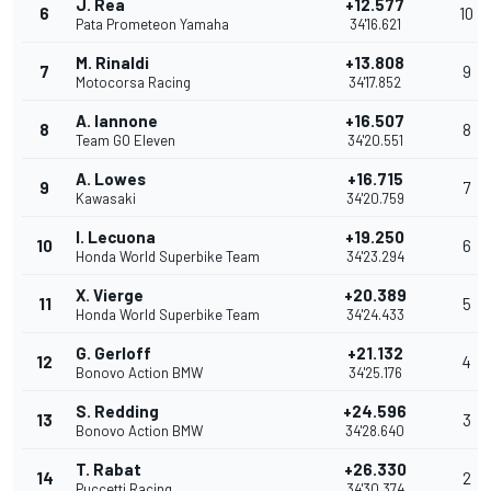
J. Rea
+12.577
6
10
Pata Prometeon Yamaha
34'16.621
M. Rinaldi
+13.808
7
9
Motocorsa Racing
34'17.852
A. Iannone
+16.507
8
8
Team GO Eleven
34'20.551
A. Lowes
+16.715
9
7
Kawasaki
34'20.759
I. Lecuona
+19.250
10
6
Honda World Superbike Team
34'23.294
X. Vierge
+20.389
11
5
Honda World Superbike Team
34'24.433
G. Gerloff
+21.132
12
4
Bonovo Action BMW
34'25.176
S. Redding
+24.596
13
3
Bonovo Action BMW
34'28.640
T. Rabat
+26.330
14
2
Puccetti Racing
34'30.374