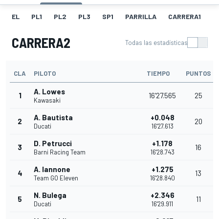
EL
PL1
PL2
PL3
SP1
PARRILLA
CARRERA1
FL
CARRERA2
Todas las estadísticas
CLA
PILOTO
TIEMPO
PUNTOS
A. Lowes
1
16'27.565
25
Kawasaki
A. Bautista
+0.048
2
20
Ducati
16'27.613
D. Petrucci
+1.178
3
16
Barni Racing Team
16'28.743
A. Iannone
+1.275
4
13
Team GO Eleven
16'28.840
N. Bulega
+2.346
5
11
Ducati
16'29.911