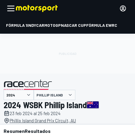
FÓRMULA 1
INDYCAR
MOTOGP
NASCAR CUP
FÓRMULA E
WRC
PHILLIP ISLAND
presentado por
2024 WSBK Phillip Island
23 feb 2024 al 25 feb 2024
Phillip Island Grand Prix Circuit, AU
Resumen
Resultados