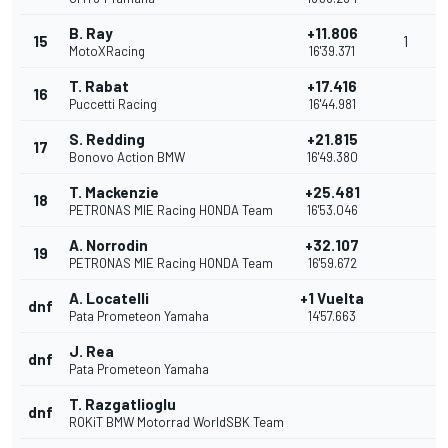
B. Ray
+11.806
15
1
MotoXRacing
16'39.371
T. Rabat
+17.416
16
Puccetti Racing
16'44.981
S. Redding
+21.815
17
Bonovo Action BMW
16'49.380
T. Mackenzie
+25.481
18
PETRONAS MIE Racing HONDA Team
16'53.046
A. Norrodin
+32.107
19
PETRONAS MIE Racing HONDA Team
16'59.672
A. Locatelli
+1 Vuelta
dnf
Pata Prometeon Yamaha
14'57.663
J. Rea
dnf
Pata Prometeon Yamaha
T. Razgatlioglu
dnf
ROKiT BMW Motorrad WorldSBK Team