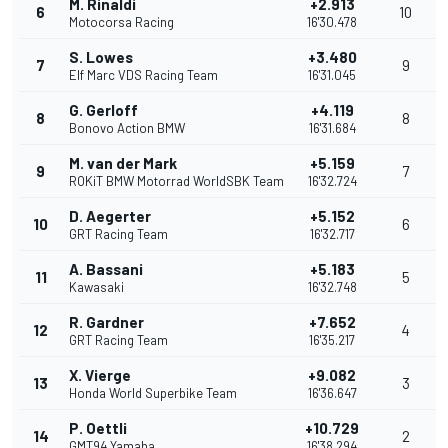
M. Rinaldi
+2.913
6
10
Motocorsa Racing
16'30.478
S. Lowes
+3.480
7
9
Elf Marc VDS Racing Team
16'31.045
G. Gerloff
+4.119
8
8
Bonovo Action BMW
16'31.684
M. van der Mark
+5.159
9
7
ROKiT BMW Motorrad WorldSBK Team
16'32.724
D. Aegerter
+5.152
10
6
GRT Racing Team
16'32.717
A. Bassani
+5.183
11
5
Kawasaki
16'32.748
R. Gardner
+7.652
12
4
GRT Racing Team
16'35.217
X. Vierge
+9.082
13
3
Honda World Superbike Team
16'36.647
P. Oettli
+10.729
14
2
GMT94 Yamaha
16'38.294