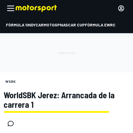
FÓRMULA 1
INDYCAR
MOTOGP
NASCAR CUP
FÓRMULA E
WRC
WSBK
WorldSBK Jerez: Arrancada de la
carrera 1