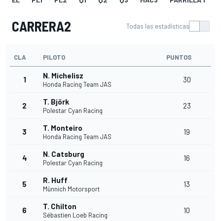
CARRERA2
Todas las estadísticas
CLA
PILOTO
PUNTOS
N. Michelisz
1
30
Honda Racing Team JAS
T. Björk
2
23
Polestar Cyan Racing
T. Monteiro
3
19
Honda Racing Team JAS
N. Catsburg
4
16
Polestar Cyan Racing
R. Huff
5
13
Münnich Motorsport
T. Chilton
6
10
Sébastien Loeb Racing