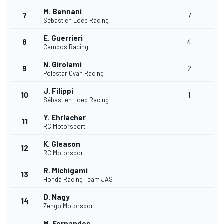
M. Bennani
7
7
Sébastien Loeb Racing
E. Guerrieri
8
4
Campos Racing
N. Girolami
9
2
Polestar Cyan Racing
J. Filippi
10
1
Sébastien Loeb Racing
Y. Ehrlacher
11
RC Motorsport
K. Gleason
12
RC Motorsport
R. Michigami
13
Honda Racing Team JAS
D. Nagy
14
Zengo Motorsport
M. Fernandes