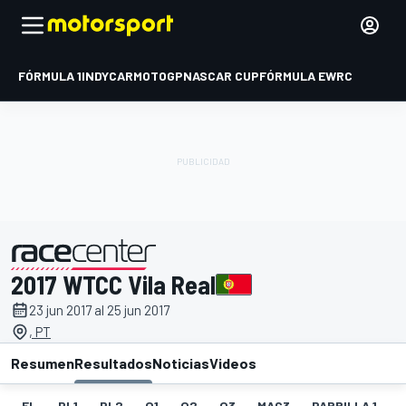
FÓRMULA 1
INDYCAR
MOTOGP
NASCAR CUP
FÓRMULA E
WRC
2017 WTCC Vila Real
presentado por
23 jun 2017 al 25 jun 2017
, PT
Resumen
Resultados
Noticias
Videos
EL
PL1
PL2
Q1
Q2
Q3
MAC3
PARRILLA 1