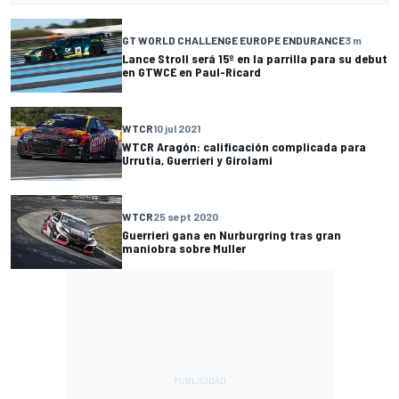
GT WORLD CHALLENGE EUROPE ENDURANCE
3 m
Lance Stroll será 15º en la parrilla para su debut
en GTWCE en Paul-Ricard
WTCR
10 jul 2021
WTCR Aragón: calificación complicada para
Urrutia, Guerrieri y Girolami
WTCR
25 sept 2020
Guerrieri gana en Nurburgring tras gran
maniobra sobre Muller