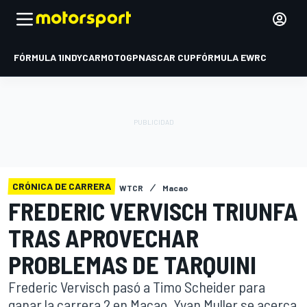
FÓRMULA 1
INDYCAR
MOTOGP
NASCAR CUP
FÓRMULA E
WRC
CRÓNICA DE CARRERA
WTCR
Macao
FREDERIC VERVISCH TRIUNFA
TRAS APROVECHAR
PROBLEMAS DE TARQUINI
Frederic Vervisch pasó a Timo Scheider para
ganar la carrera 2 en Macao. Yvan Muller se acerca