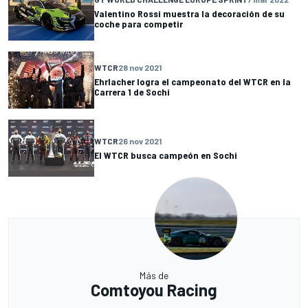
Valentino Rossi muestra la decoración de su
coche para competir
WTCR
28 nov 2021
Ehrlacher logra el campeonato del WTCR en la
Carrera 1 de Sochi
WTCR
26 nov 2021
El WTCR busca campeón en Sochi
Más de
Comtoyou Racing