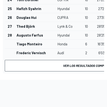
25
Hafizh Syahrin
Hyundai
10
27'27.
26
Douglas Hui
CUPRA
10
27'39.
27
Thed Björk
Lynk & Co
10
28'05.
28
Augusto Farfus
Hyundai
10
28'25.
Tiago Monteiro
Honda
6
16'35.
Frederic Vervisch
Audi
2
6'03.
VER LOS RESULTADOS COMPL