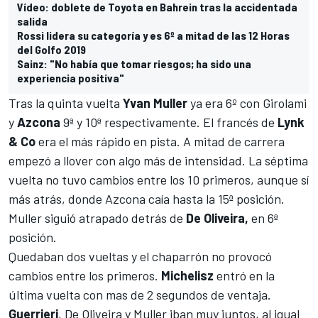
Vídeo: doblete de Toyota en Bahrein tras la accidentada
salida
Rossi lidera su categoría y es 6º a mitad de las 12 Horas
del Golfo 2019
Sainz: "No había que tomar riesgos; ha sido una
experiencia positiva"
Tras la quinta vuelta
Yvan Muller
ya era 6º con Girolami
y
Azcona
9ª y 10ª respectivamente. El francés de
Lynk
& Co
era el más rápido en pista. A mitad de carrera
empezó a llover con algo más de intensidad. La séptima
vuelta no tuvo cambios entre los 10 primeros, aunque sí
más atrás, donde Azcona caía hasta la 15ª posición.
Muller siguió atrapado detrás de
De Oliveira,
en 6ª
posición.
Quedaban dos vueltas y el chaparrón no provocó
cambios entre los primeros.
Michelisz
entró en la
última vuelta con mas de 2 segundos de ventaja.
Guerrieri
, De Oliveira y Muller iban muy juntos, al igual