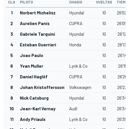
CLA
PILOTO
CHASIS
VUELTAS
TIEMP
1
Norbert Michelisz
Hyundai
10
26'02.
2
Aurelien Panis
CUPRA
10
26'05.
3
Gabriele Tarquini
Hyundai
10
26'12.
4
Esteban Guerrieri
Honda
10
26'13.
5
Joao Paulo
10
26'14.
6
Yvan Muller
Lynk & Co
10
26'15.
7
Daniel Haglöf
CUPRA
10
26'20.
8
Johan Kristoffersson
Volkswagen
10
26'23.
9
Nick Catsburg
Hyundai
10
26'34.
10
Jean-Karl Vernay
Audi
10
26'34.
11
Andy Priaulx
Lynk & Co
10
26'39.