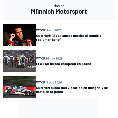
Más de
Münnich Motorsport
WTCR
19 abr 2022
Guerrieri: "Apostamos mucho al cambio
reglamentario"
WTCR
26 nov 2021
El WTCR busca campeón en Sochi
WTCR
18 oct 2020
Guerrieri suma dos victorias en Hungría y se
mete en la pelea