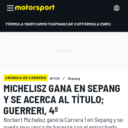
FÓRMULA 1
INDYCAR
MOTOGP
NASCAR CUP
FÓRMULA E
WRC
CRÓNICA DE CARRERA
WTCR
Sepang
MICHELISZ GANA EN SEPANG
Y SE ACERCA AL TÍTULO;
GUERRERI, 4º
Norbert Michelisz ganó la Carrera 1 en Sepang y se
queda muy cerca de hacerse con el entorchado