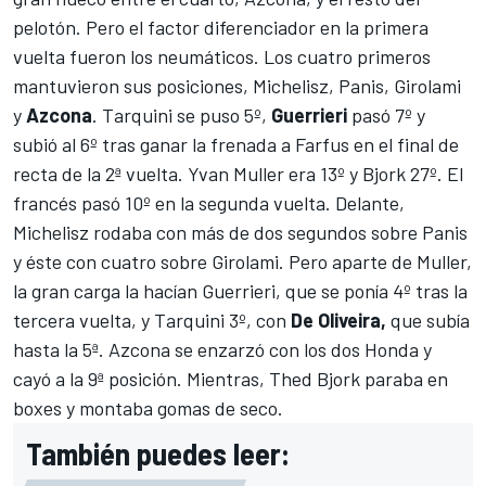
pelotón. Pero el factor diferenciador en la primera
vuelta fueron los neumáticos. Los cuatro primeros
mantuvieron sus posiciones, Michelisz, Panis, Girolami
y
Azcona
. Tarquini se puso 5º,
Guerrieri
pasó 7º y
subió al 6º tras ganar la frenada a Farfus en el final de
recta de la 2ª vuelta. Yvan Muller era 13º y Bjork 27º. El
francés pasó 10º en la segunda vuelta. Delante,
Michelisz rodaba con más de dos segundos sobre Panis
y éste con cuatro sobre Girolami. Pero aparte de Muller,
la gran carga la hacían Guerrieri, que se ponía 4º tras la
tercera vuelta, y Tarquini 3º, con
De Oliveira,
que subía
hasta la 5ª. Azcona se enzarzó con los dos Honda y
cayó a la 9ª posición. Mientras, Thed Bjork paraba en
boxes y montaba gomas de seco.
También puedes leer: