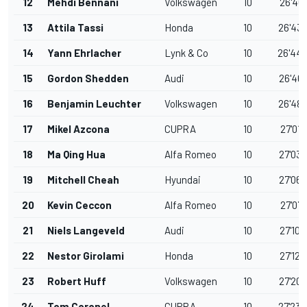
12
Mehdi Bennani
Volkswagen
10
26'40.
13
Attila Tassi
Honda
10
26'43.
14
Yann Ehrlacher
Lynk & Co
10
26'44.
15
Gordon Shedden
Audi
10
26'46.
16
Benjamin Leuchter
Volkswagen
10
26'48.
17
Mikel Azcona
CUPRA
10
27'01.
18
Ma Qing Hua
Alfa Romeo
10
27'03.
19
Mitchell Cheah
Hyundai
10
27'06.
20
Kevin Ceccon
Alfa Romeo
10
27'07.
21
Niels Langeveld
Audi
10
27'10.
22
Nestor Girolami
Honda
10
27'12.
23
Robert Huff
Volkswagen
10
27'20.
24
Tom Coronel
CUPRA
10
27'23.