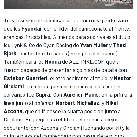
Tras la sesión de clasificación del viernes quedó claro
que los
Hyundai
, con el líder del campeonato al frente,
eran casi intocables. Al menos para sus rivales al título,
los Lynk & Co de Cyan Racing de
Yvan Muller
y
Thed
Bjork
, bastante retrasados (en especial el sueco).
También para los
Honda
de ALL-INKL.COM que sí
fueron capaces de presentar algo más de batalla con
Esteban Guerrieri
, el otro aspirante al título, y
Néstor
Girolami
. La marca que más se acercó a los coches
coreanos fue
Cupra
. Con
Aurelien Panis
, en la primera
línea junto al
poleman
Norbert Michelisz
, y
Mikel
Azcona,
que salió desde la cuarta posición junto a
Girolami. En juego está el título, el premio a mejor
debutante (con Azcona y Girolami luchando por él) y la
quinta plaza del campeonato con hasta siete pilotos