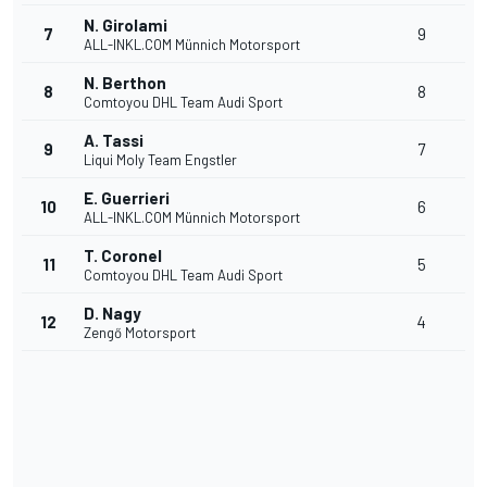
N. Girolami
7
9
ALL-INKL.COM Münnich Motorsport
N. Berthon
8
8
Comtoyou DHL Team Audi Sport
A. Tassi
9
7
Liqui Moly Team Engstler
E. Guerrieri
10
6
ALL-INKL.COM Münnich Motorsport
T. Coronel
11
5
Comtoyou DHL Team Audi Sport
D. Nagy
12
4
Zengő Motorsport