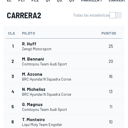
CARRERA2
Todas las estadísticas
CLA
PILOTO
PUNTOS
R. Huff
1
25
Zengő Motorsport
M. Bennani
2
20
Comtoyou Team Audi Sport
M. Azcona
3
16
BRC Hyundai N Squadra Corse
N. Michelisz
4
13
BRC Hyundai N Squadra Corse
G. Magnus
5
11
Comtoyou Team Audi Sport
T. Monteiro
6
10
Liqui Moly Team Engstler