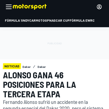
FÓRMULA 1
INDYCAR
MOTOGP
NASCAR CUP
FÓRMULA E
WRC
NOTICIAS
Dakar
Dakar
ALONSO GANA 46
POSICIONES PARA LA
TERCERA ETAPA
Fernando Alonso sufrió un accidente en la
segunda especial del Dakar 2020, pero el sistema