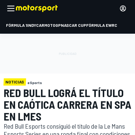
FÓRMULA 1
INDYCAR
MOTOGP
NASCAR CUP
FÓRMULA E
WRC
NOTICIAS
eSports
RED BULL LOGRÁ EL TÍTULO
EN CAÓTICA CARRERA EN SPA
EN LMES
Red Bull Esports consiguió el título de la Le Mans
Esports Series en una ronda final con condiciones