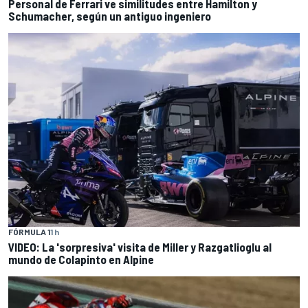
Personal de Ferrari ve similitudes entre Hamilton y
Schumacher, según un antiguo ingeniero
FÓRMULA 1
1 h
VIDEO: La 'sorpresiva' visita de Miller y Razgatlioglu al
mundo de Colapinto en Alpine