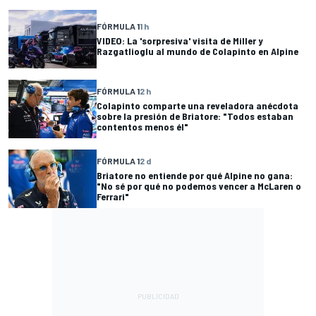
FÓRMULA 1
1 h
VIDEO: La 'sorpresiva' visita de Miller y
Razgatlioglu al mundo de Colapinto en Alpine
FÓRMULA 1
2 h
Colapinto comparte una reveladora anécdota
sobre la presión de Briatore: "Todos estaban
contentos menos él"
FÓRMULA 1
2 d
Briatore no entiende por qué Alpine no gana:
"No sé por qué no podemos vencer a McLaren o
Ferrari"