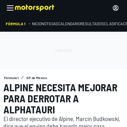
FÓRMULA 1
INICIO
NOTICIAS
CALENDARIO
RESULTADOS
CLASIFICAC
Fórmula 1
GP de México
ALPINE NECESITA MEJORAR
PARA DERROTAR A
ALPHATAURI
El director ejecutivo de Alpine, Marcin Budkowski,
dice que el equipo debe hacerlo mejor para