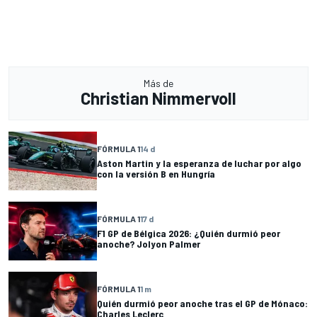
Más de
Christian Nimmervoll
FÓRMULA 1
14 d
Aston Martin y la esperanza de luchar por algo
con la versión B en Hungría
FÓRMULA 1
17 d
F1 GP de Bélgica 2026: ¿Quién durmió peor
anoche? Jolyon Palmer
FÓRMULA 1
1 m
Quién durmió peor anoche tras el GP de Mónaco:
Charles Leclerc