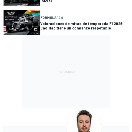
inicial
FÓRMULA 1
2 d
Valoraciones de mitad de temporada F1 2026:
Cadillac tiene un comienzo respetable