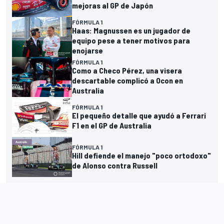
mejoras al GP de Japón
FÓRMULA 1
Haas: Magnussen es un jugador de
equipo pese a tener motivos para
enojarse
FÓRMULA 1
Como a Checo Pérez, una visera
descartable complicó a Ocon en
Australia
FÓRMULA 1
El pequeño detalle que ayudó a Ferrari
F1 en el GP de Australia
FÓRMULA 1
Hill defiende el manejo "poco ortodoxo"
de Alonso contra Russell