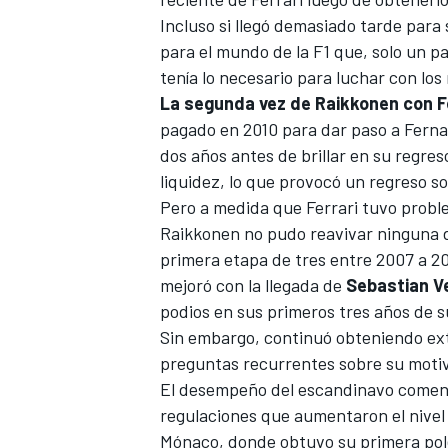
Incluso si llegó demasiado tarde para
FÓRMULA E
para el mundo de la F1 que, solo un 
tenía lo necesario para luchar con los
La segunda vez de Raikkonen con F
pagado en 2010 para dar paso a Ferna
dos años antes de brillar en su regres
liquidez, lo que provocó un regreso so
Pero a medida que
Ferrari
tuvo proble
Raikkonen no pudo reavivar ninguna 
primera etapa de tres entre 2007 a 200
mejoró con la llegada de
Sebastian V
podios en sus primeros tres años de 
WRC
Sin embargo, continuó obteniendo ext
preguntas recurrentes sobre su moti
El desempeño del escandinavo comenz
regulaciones que aumentaron el nivel
Mónaco, donde obtuvo su primera pole