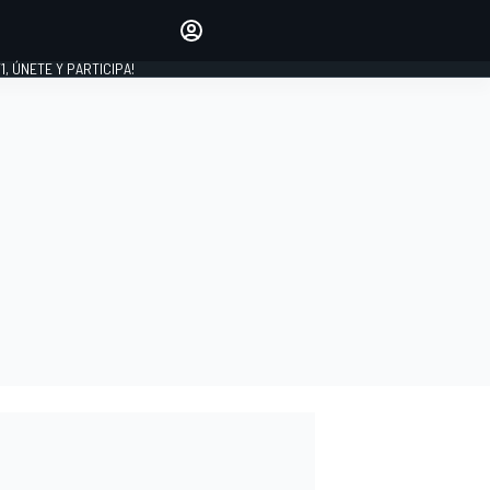
favoritos
Haz que se oiga tu voz
comentando artículos.
1, ÚNETE Y PARTICIPA!
INICIAR SESIÓN
EDICIÓN
LATINOAMÉRICA