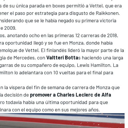
és de su única parada en boxes permitió a Vettel, que era
ner el paso por estrategia para disgusto de Raikkonen.
onsiderando que se le había negado su primera victoria
de 2009.
, anotando ocho en las primeras 12 carreras de 2018,
ra oportunidad llegó y se fue en Monza, donde había
emolque de Vettel. El finlandés lideró la mayor parte de la
egia de Mercedes, con
Valtteri Botta
s haciendo una larga
 garras de su compañero de equipo,
Lewis Hamilton
. La
ilton lo adelantara con 10 vueltas para el final para
n la víspera del fin de semana de carrera de Monza que
la decisión de
promover a Charles Leclerc de Alfa
ero todavía había una última oportunidad para que
minara con el equipo como en sus mejores años.