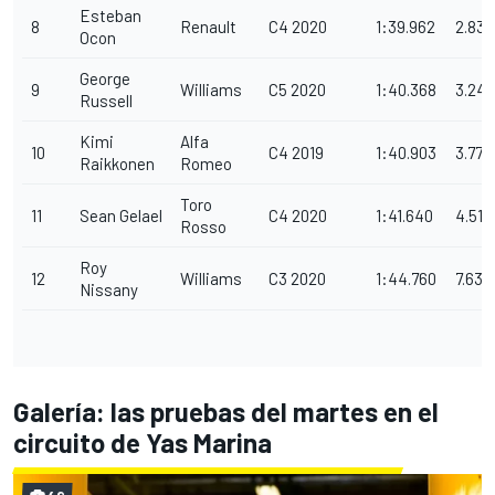
Esteban
8
Renault
C4 2020
1:39.962
2.838
Ocon
George
9
Williams
C5 2020
1:40.368
3.24
Russell
Kimi
Alfa
10
C4 2019
1:40.903
3.779
Raikkonen
Romeo
Toro
11
Sean Gelael
C4 2020
1:41.640
4.516
Rosso
Roy
12
Williams
C3 2020
1:44.760
7.636
Nissany
Galería: las pruebas del martes en el
circuito de Yas Marina