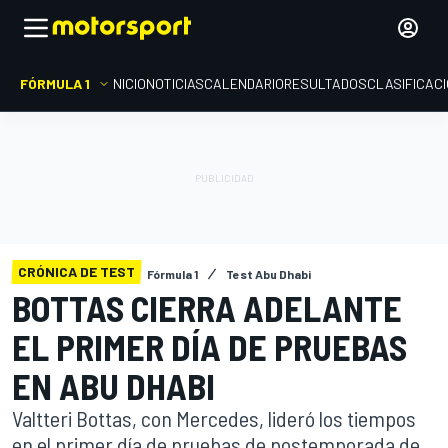
FÓRMULA 1
INICIO
NOTICIAS
CALENDARIO
RESULTADOS
CLASIFICAC
CRÓNICA DE TEST
Fórmula 1
Test Abu Dhabi
BOTTAS CIERRA ADELANTE
EL PRIMER DÍA DE PRUEBAS
EN ABU DHABI
Valtteri Bottas, con Mercedes, lideró los tiempos
en el primer día de pruebas de postemporada de