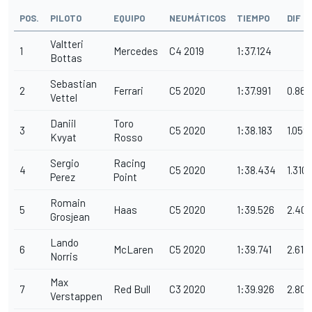
POS.
PILOTO
EQUIPO
NEUMÁTICOS
TIEMPO
DIF
Valtteri
1
Mercedes
C4 2019
1:37.124
Bottas
Sebastian
2
Ferrari
C5 2020
1:37.991
0.867
Vettel
Daniil
Toro
3
C5 2020
1:38.183
1.059
Kvyat
Rosso
Sergio
Racing
4
C5 2020
1:38.434
1.310
Perez
Point
Romain
5
Haas
C5 2020
1:39.526
2.402
Grosjean
Lando
6
McLaren
C5 2020
1:39.741
2.617
Norris
Max
7
Red Bull
C3 2020
1:39.926
2.802
Verstappen