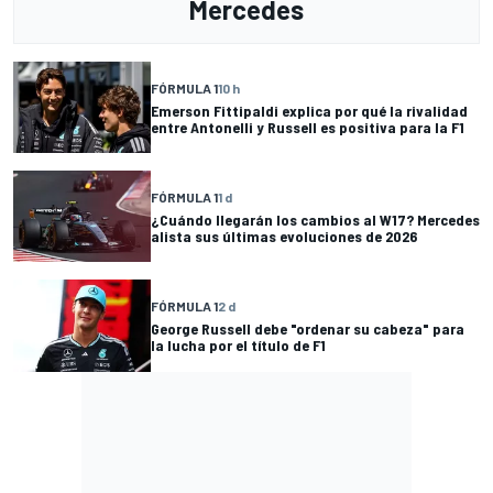
Mercedes
FÓRMULA 1
10 h
Emerson Fittipaldi explica por qué la rivalidad
entre Antonelli y Russell es positiva para la F1
FÓRMULA 1
1 d
¿Cuándo llegarán los cambios al W17? Mercedes
alista sus últimas evoluciones de 2026
FÓRMULA 1
2 d
George Russell debe "ordenar su cabeza" para
la lucha por el título de F1