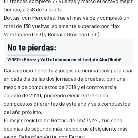
El francés completó 77 vueltas y marcó el octavo mejor
tiempo, a 2s8 de la punta.
Bottas
, con
Mercedes
, fue el más veloz y completó un
total de 138 vueltas, solamente superado por
Max
Verstappen
(153) y
Romain Grosjean
(146).
No te pierdas:
VIDEO: ¡Pérez y Vettel chocan en el test de Abu Dhabi!
Cada equipo tiene diez juegos de neumáticos para usar
en cada día de las dos jornadas de pruebas, con una
mezcla de compuestos de 2019 y el controversial
caucho de 2020, pudiendo elegir entre cinco
compuestos diferentes de este año y seis compuestos
del año próximo.
El mejor registro de Bottas, de 1m37s124, fue ocho
décimas de segundo más rápido que el siguiente más
veloz,
Sebastian Vettel
con
Ferrari
.