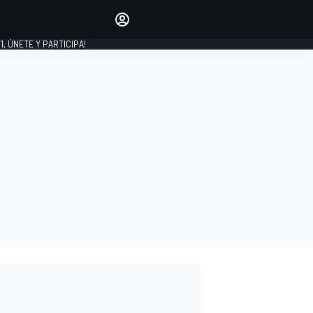
favoritos
Haz que se oiga tu voz
comentando artículos.
1, ÚNETE Y PARTICIPA!
INICIAR SESIÓN
EDICIÓN
LATINOAMÉRICA