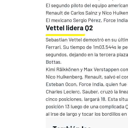
El segundo piloto del equipo american
FÓRMULA E
Renault de Carlos Sainz y Nico Hulke
El mexicano Sergio Pérez, Force India,
Vettel lidera Q2
Sebastian Vettel demostró en su último
Ferrari. Su tiempo de 1m03.544s le pe
segundos, dejando en la tercera plaza 
Bottas.
Kimi Räikkönen y Max Verstappen com
Nico Hulkenberg, Renault, salvó el c
Esteban Ocon, Force India, quien fue e
Charles Leclerc, Sauber, cruzó la línea
WRC
cinco posiciones
, largará 18. Esta si
posición 13 luego de una complicada Q
al irse de largo y tocar los bordillos en