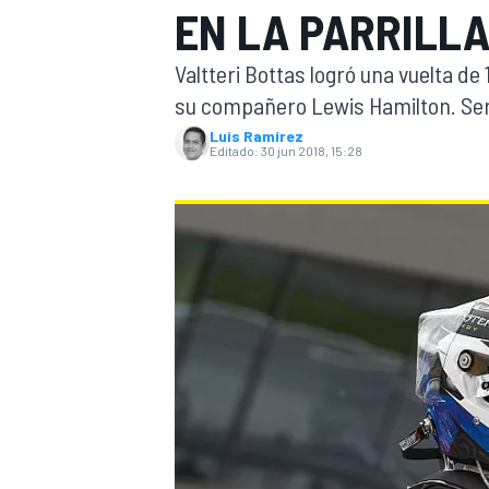
EN LA PARRILLA
INDYCAR
Valtteri Bottas logró una vuelta d
su compañero Lewis Hamilton. Serg
Luis Ramírez
Editado:
30 jun 2018, 15:28
MOTOGP