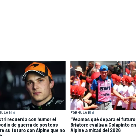
ULA 1
4 d
FÓRMULA 1
5 d
stri recuerda con humor el
"Veamos qué depara el futuro
sodio de guerra de posteos
Briatore evalúa a Colapinto en
re su futuro con Alpine que no
Alpine a mitad del 2026
ó