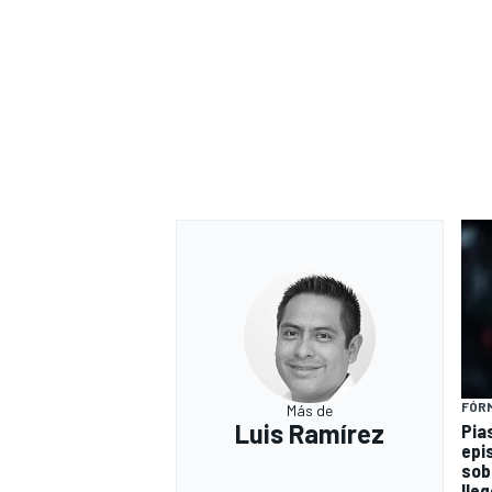
FÓRM
Más de
Luis Ramírez
Pia
epi
sob
lleg