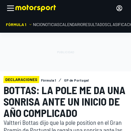
FÓRMULA 1
INICIO
NOTICIAS
CALENDARIO
RESULTADOS
CLASIFICAC
DECLARACIONES
Fórmula 1
GP de Portugal
BOTTAS: LA POLE ME DA UNA
SONRISA ANTE UN INICIO DE
AÑO COMPLICADO
Valtteri Bottas dijo que la pole position en el Gran
Premio de Portugal le regala una sonrisa ante las