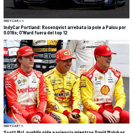
INDYCAR
4 h
IndyCar Portland: Rosenqvist arrebata la pole a Palou por
0.018s; O’Ward fuera del top 12
INDYCAR
7 h
Scott McLaughlin pide paciencia mientras David Malukas