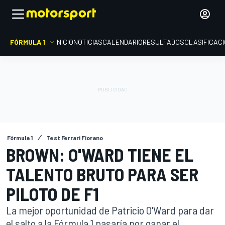
FÓRMULA 1
INICIO
NOTICIAS
CALENDARIO
RESULTADOS
CLASIFICAC
Fórmula 1
Test Ferrari Fiorano
BROWN: O'WARD TIENE EL
TALENTO BRUTO PARA SER
PILOTO DE F1
La mejor oportunidad de Patricio O'Ward para dar
el salto a la Fórmula 1 pasaría por ganar el