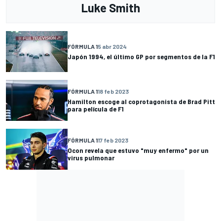
Luke Smith
FÓRMULA 1
5 abr 2024
Japón 1994, el último GP por segmentos de la F1
FÓRMULA 1
18 feb 2023
Hamilton escoge al coprotagonista de Brad Pitt
para película de F1
FÓRMULA 1
17 feb 2023
Ocon revela que estuvo "muy enfermo" por un
virus pulmonar