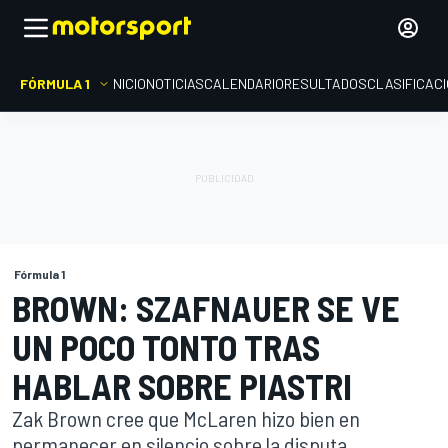
FÓRMULA 1
INICIO
NOTICIAS
CALENDARIO
RESULTADOS
CLASIFICAC
Fórmula 1
BROWN: SZAFNAUER SE VE
UN POCO TONTO TRAS
HABLAR SOBRE PIASTRI
Zak Brown cree que McLaren hizo bien en
permanecer en silencio sobre la disputa