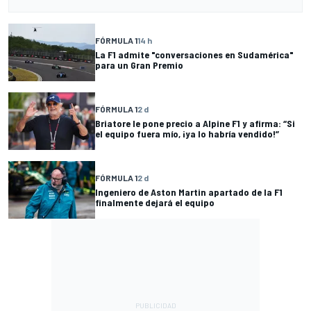
FÓRMULA 1
14 h
La F1 admite "conversaciones en Sudamérica"
para un Gran Premio
FÓRMULA 1
2 d
Briatore le pone precio a Alpine F1 y afirma: “Si
el equipo fuera mío, ¡ya lo habría vendido!”
FÓRMULA 1
2 d
Ingeniero de Aston Martin apartado de la F1
finalmente dejará el equipo