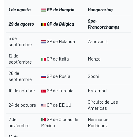
1 de agosto
GP de Hungría
Hungaroring
Spa-
29 de agosto
GP de Bélgica
Francorchamps
5 de
GP de Holanda
Zandvoort
septiembre
12 de
GP de Italia
Monza
septiembre
26 de
GP de Rusia
Sochi
septiembre
10 de octubre
GP de Turquía
Estambul
Circuito de Las
24 de octubre
GP de EE UU
Américas
7 de
GP de Ciudad de
Hermanos
noviembre
México
Rodríguez
14 de