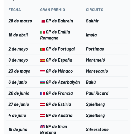
FECHA
GRAN PREMIO
CIRCUITO
28 de marzo
GP de Bahrein
Sakhir
GP de Emilia-
18 de abril
Imola
Romagna
2 de mayo
GP de Portugal
Portimao
9 de mayo
GP de España
Montmeló
23 de mayo
GP de Mónaco
Montecarlo
6 de junio
GP de Azerbaiyán
Bakú
20 de junio
GP de Francia
Paul Ricard
27 de junio
GP de Estiria
Spielberg
4 de julio
GP de Austria
Spielberg
GP de Gran
18 de julio
Silverstone
Bretaña