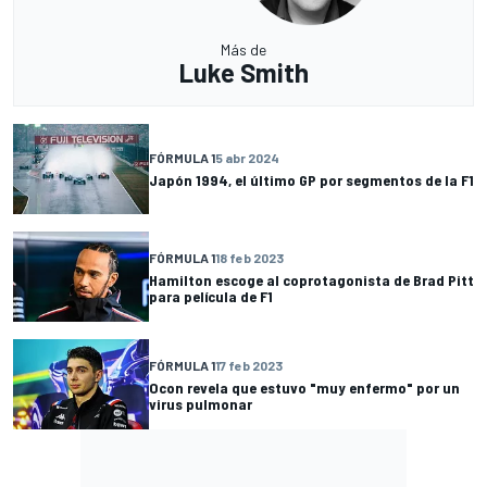
Más de
Luke Smith
FÓRMULA 1
5 abr 2024
Japón 1994, el último GP por segmentos de la F1
FÓRMULA 1
18 feb 2023
Hamilton escoge al coprotagonista de Brad Pitt
para película de F1
FÓRMULA 1
17 feb 2023
Ocon revela que estuvo "muy enfermo" por un
virus pulmonar