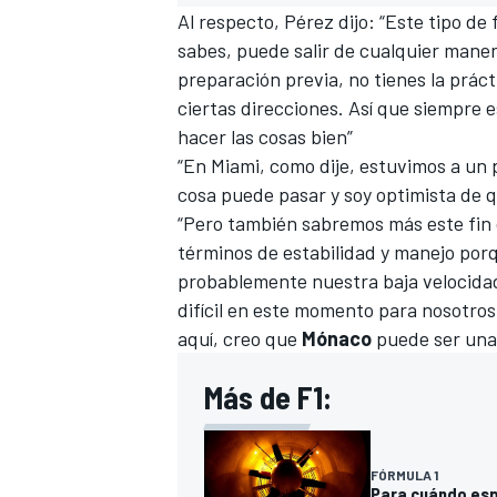
Al respecto, Pérez dijo: “Este tipo d
sabes, puede salir de cualquier mane
preparación previa, no tienes la prác
ciertas direcciones. Así que siempre
hacer las cosas bien”
“En Miami, como dije, estuvimos a un 
cosa puede pasar y soy optimista de 
“Pero también sabremos más este fin
términos de estabilidad y manejo por
probablemente nuestra baja velocidad
difícil en este momento para nosotros
aquí, creo que
Mónaco
puede ser una
Más de F1:
FÓRMULA 1
Para cuándo esp