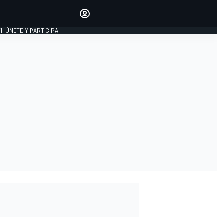
favoritos
Haz que se oiga tu voz
comentando artículos.
1, ÚNETE Y PARTICIPA!
INICIAR SESIÓN
EDICIÓN
LATINOAMÉRICA