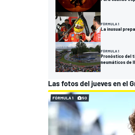
FÓRMULA 1
La inusual prepa
FÓRMULA 1
Pronóstico del t
neumáticos de l
Las fotos del jueves en el
FÓRMULA 1
50