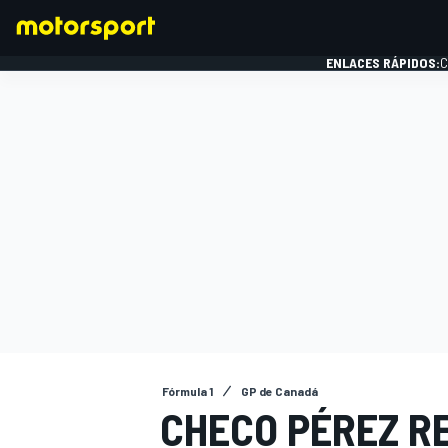
ENLACES RÁPIDOS:
C
FÓRMULA 1
Fórmula 1
GP de Canadá
CHECO PÉREZ R