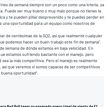
e fines de semana siempre son un poco como una lotería, ya
ra. Puede ser muy bueno o muy malo porque no tienes la
tica y te pueden pillar desprevenido y te puedes perder en
 es una oportunidad para un equipo como nosotros de
par de centésimas de la SQ2, así que realmente cualquier
que podemos hacer un buen trabajo este fin de semana”.
 de semana de dónde estamos en baja velocidad. En
que estamos sufriendo bastante con el manejo, pero
 sea la más competitiva. Pero el manejo es realmente
, así que veremos si somos capaces de ser competitivos
 buena oportunidad”.
era Red Bull tener su esperado nuevo túnel de viento de F1