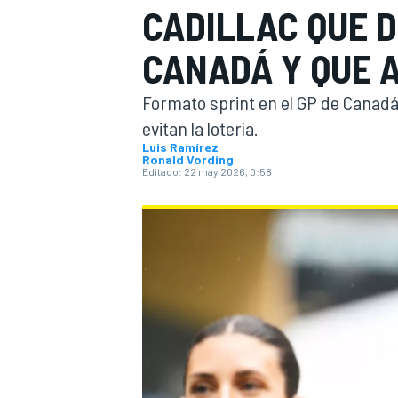
CADILLAC QUE 
INDYCAR
CANADÁ Y QUE 
Formato sprint en el GP de Canadá
evitan la lotería.
Luis Ramírez
Ronald Vording
Editado:
22 may 2026, 0:58
MOTOGP