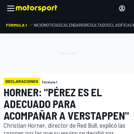
FÓRMULA 1
INICIO
NOTICIAS
CALENDARIO
RESULTADOS
CLASIFICAC
DECLARACIONES
Fórmula 1
HORNER: "PÉREZ ES EL
ADECUADO PARA
ACOMPAÑAR A VERSTAPPEN"
Christian Horner, director de Red Bull, explicó las
razones por las que su equipo se decidió por