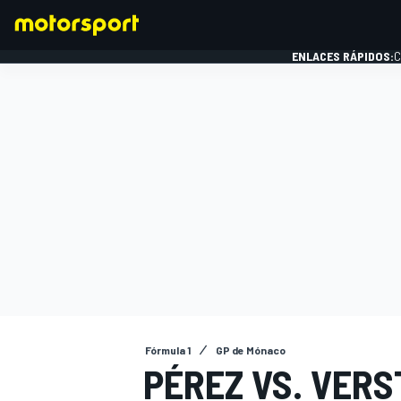
ENLACES RÁPIDOS:
C
FÓRMULA 1
Fórmula 1
GP de Mónaco
PÉREZ VS. VER