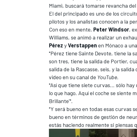
Miami, buscará tomarse revancha del
FÓRMULA E
El del principado es uno de los circuit
pilotos y los analistas conocen a la pe
Con eso en mente,
Peter Windsor
, e
Williams
, se animó a realizar un exhau
Pérez
y
Verstappen
en Mónaco a una 
"Pérez tiene Sainte Devote, tiene la sa
son tres, tiene la salida de Portier, cu
salida de la Rascasse, seis, y la salid
video en su canal de
YouTube
.
"Así que tiene siete curvas... sólo hay
lo que hago. Aquí el coche se siente m
WRC
Brillante'".
"Y será bueno en todas esas curvas se
bueno en términos de gestión de neum
estás haciendo realmente si piensas q