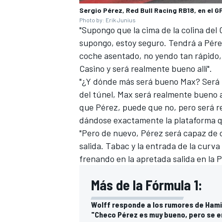
Sergio Pérez, Red Bull Racing RB18, en el 
Photo by: Erik Junius
"Supongo que la cima de la colina del
supongo, estoy seguro. Tendrá a Pére
coche asentado, no yendo tan rápido, 
Casino y será realmente bueno allí".
"¿Y dónde más será bueno Max? Será bu
del túnel, Max será realmente bueno a
que Pérez, puede que no, pero será r
dándose exactamente la plataforma q
"Pero de nuevo, Pérez será capaz de 
MÁS CATEGORÍAS
salida. Tabac y la entrada de la curv
frenando en la apretada salida en la P
Más de la Fórmula 1:
Wolff responde a los rumores de Hamil
"Checo Pérez es muy bueno, pero se 