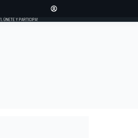
favoritos
Haz que se oiga tu voz
comentando artículos.
1, ÚNETE Y PARTICIPA!
INICIAR SESIÓN
EDICIÓN
LATINOAMÉRICA