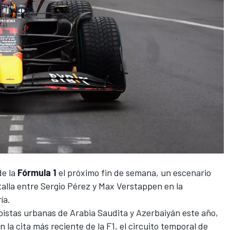
de la
Fórmula 1
el próximo fin de semana, un escenario
talla entre
Sergio Pérez
y
Max Verstappen
en la
ía.
pistas urbanas de Arabia Saudita y Azerbaiyán este año,
la cita más reciente de la F1, el circuito temporal de