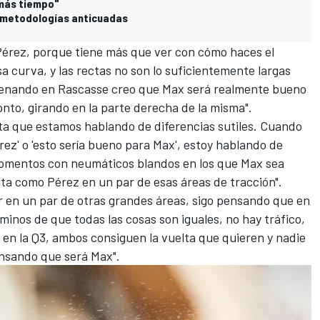
"más tiempo"
 metodologías anticuadas
 Pérez, porque tiene más que ver con cómo haces el
a curva, y las rectas no son lo suficientemente largas
renando en Rascasse creo que Max será realmente bueno
onto, girando en la parte derecha de la misma".
nta que estamos hablando de diferencias sutiles. Cuando
rez' o 'esto sería bueno para Max', estoy hablando de
omentos con neumáticos blandos en los que Max sea
a como Pérez en un par de esas áreas de tracción".
r en un par de otras grandes áreas, sigo pensando que en
minos de que todas las cosas son iguales, no hay tráfico,
en la Q3, ambos consiguen la vuelta que quieren y nadie
ensando que será Max".