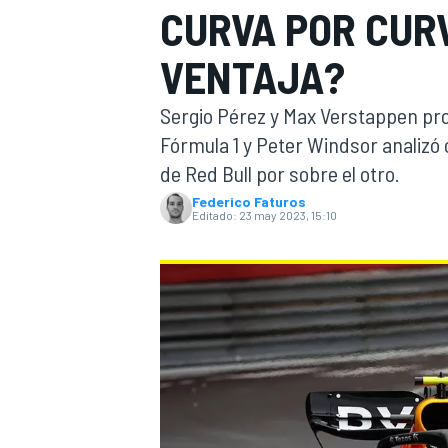
CURVA POR CURV
INDYCAR
VENTAJA?
Sergio Pérez y Max Verstappen pr
Fórmula 1 y Peter Windsor analizó
de Red Bull por sobre el otro.
Federico Faturos
Editado:
23 may 2023, 15:10
MOTOGP