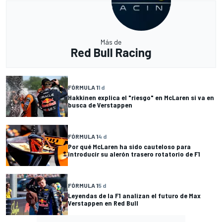
Más de
Red Bull Racing
FÓRMULA 1
1 d
Hakkinen explica el "riesgo" en McLaren si va en
busca de Verstappen
FÓRMULA 1
4 d
Por qué McLaren ha sido cauteloso para
introducir su alerón trasero rotatorio de F1
FÓRMULA 1
5 d
Leyendas de la F1 analizan el futuro de Max
Verstappen en Red Bull