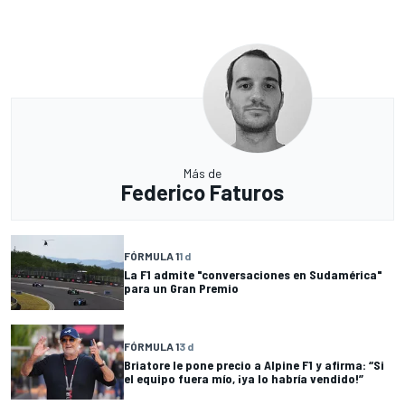
Más de
Federico Faturos
FÓRMULA 1
1 d
La F1 admite "conversaciones en Sudamérica"
para un Gran Premio
FÓRMULA 1
3 d
Briatore le pone precio a Alpine F1 y afirma: “Si
el equipo fuera mío, ¡ya lo habría vendido!”