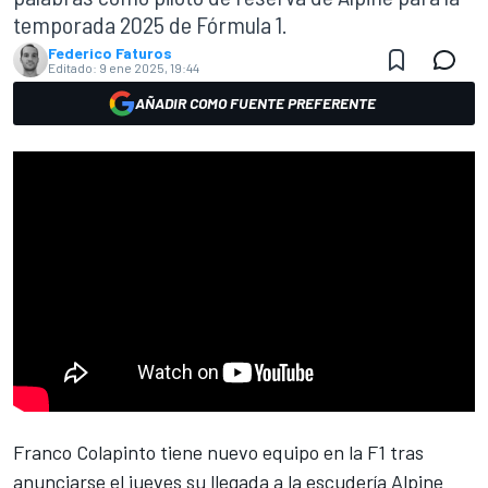
temporada 2025 de Fórmula 1.
Federico Faturos
Editado:
9 ene 2025, 19:44
AÑADIR COMO FUENTE PREFERENTE
Franco Colapinto
tiene nuevo equipo en la F1 tras
anunciarse el jueves su llegada a la escudería
Alpine