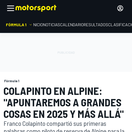
FÓRMULA 1
INICIO
NOTICIAS
CALENDARIO
RESULTADOS
CLASIFICAC
Fórmula 1
COLAPINTO EN ALPINE:
"APUNTAREMOS A GRANDES
COSAS EN 2025 Y MÁS ALLÁ"
Franco Colapinto compartió sus primeras
palabras como piloto de reserva de Alpine para la