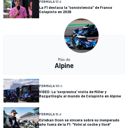
FÓRMULA 1
3 d
La F1 destaca la “consistencia” de Franco
Colapinto en 2026
Más de
Alpine
FÓRMULA 1
15 h
VIDEO: La 'sorpresiva' visita de Miller y
Razgatlioglu al mundo de Colapinto en Alpine
FÓRMULA 1
5 d
Esteban Ocon se sincera sobre su inesperado
año fuera de la F1: “Volví al coche y lloré”