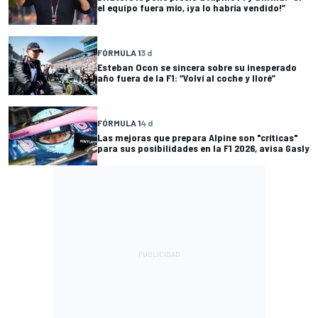
el equipo fuera mío, ¡ya lo habría vendido!”
FÓRMULA 1
3 d
Esteban Ocon se sincera sobre su inesperado
año fuera de la F1: “Volví al coche y lloré”
FÓRMULA 1
4 d
Las mejoras que prepara Alpine son "críticas"
para sus posibilidades en la F1 2026, avisa Gasly