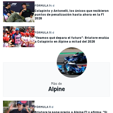
FÓRMULA 1
4 d
Colapinto y Antonelli, los únicos que recibieron
puntos de penalización hasta ahora en la F1
2026
FÓRMULA 1
5 d
"Veamos qué depara el futuro": Briatore evalúa
a Colapinto en Alpine a mitad del 2026
Más de
Alpine
FÓRMULA 1
1 d
Briatore le pone precio a Alpine F1 y afirma: “Si